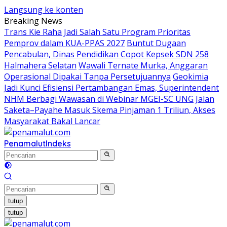
Langsung ke konten
Breaking News
Trans Kie Raha Jadi Salah Satu Program Prioritas
Pemprov dalam KUA-PPAS 2027
Buntut Dugaan
Pencabulan, Dinas Pendidikan Copot Kepsek SDN 258
Halmahera Selatan
Wawali Ternate Murka, Anggaran
Operasional Dipakai Tanpa Persetujuannya
Geokimia
Jadi Kunci Efisiensi Pertambangan Emas, Superintendent
NHM Berbagi Wawasan di Webinar MGEI-SC UNG
Jalan
Saketa–Payahe Masuk Skema Pinjaman 1 Triliun, Akses
Masyarakat Bakal Lancar
Penamalut
Indeks
tutup
tutup