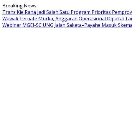
Langsung
Breaking News
ke
Trans Kie Raha Jadi Salah Satu Program Prioritas Pempr
konten
Wawali Ternate Murka, Anggaran Operasional Dipakai Ta
Webinar MGEI-SC UNG
Jalan Saketa–Payahe Masuk Skema 