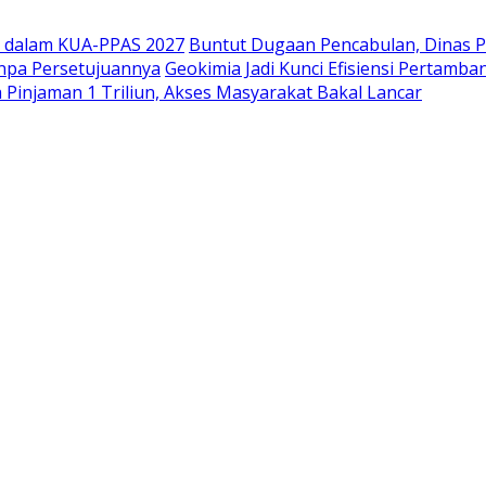
ov dalam KUA-PPAS 2027
Buntut Dugaan Pencabulan, Dinas P
npa Persetujuannya
Geokimia Jadi Kunci Efisiensi Pertam
Pinjaman 1 Triliun, Akses Masyarakat Bakal Lancar