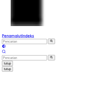
Penamalut
Indeks
tutup
tutup