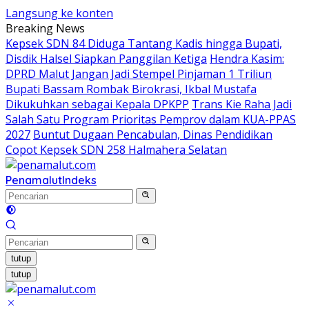
Langsung ke konten
Breaking News
Kepsek SDN 84 Diduga Tantang Kadis hingga Bupati,
Disdik Halsel Siapkan Panggilan Ketiga
Hendra Kasim:
DPRD Malut Jangan Jadi Stempel Pinjaman 1 Triliun
Bupati Bassam Rombak Birokrasi, Ikbal Mustafa
Dikukuhkan sebagai Kepala DPKPP
Trans Kie Raha Jadi
Salah Satu Program Prioritas Pemprov dalam KUA-PPAS
2027
Buntut Dugaan Pencabulan, Dinas Pendidikan
Copot Kepsek SDN 258 Halmahera Selatan
Penamalut
Indeks
tutup
tutup