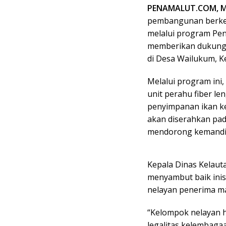
PENAMALUT.COM, 
pembangunan berkela
melalui program P
memberikan dukunga
di Desa Wailukum, 
Melalui program ini
unit perahu fiber le
penyimpanan ikan ke
akan diserahkan pad
mendorong kemandir
Kepala Dinas Kelaut
menyambut baik inis
nelayan penerima ma
“Kelompok nelayan h
legalitas kelembaga