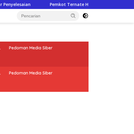
saian
Pemkot Ternate Hapus Denda Pajak, Warga Cukup
tutup
L
Pedoman Media Siber
L
Pedoman Media Siber