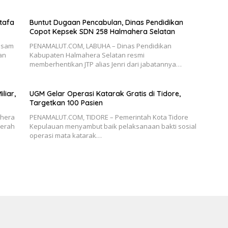
tafa
Buntut Dugaan Pencabulan, Dinas Pendidikan
Copot Kepsek SDN 258 Halmahera Selatan
ssam
PENAMALUT.COM, LABUHA – Dinas Pendidikan
an
Kabupaten Halmahera Selatan resmi
memberhentikan JTP alias Jenri dari jabatannya…
liar,
UGM Gelar Operasi Katarak Gratis di Tidore,
Targetkan 100 Pasien
ahera
PENAMALUT.COM, TIDORE – Pemerintah Kota Tidore
aerah
Kepulauan menyambut baik pelaksanaan bakti sosial
operasi mata katarak…