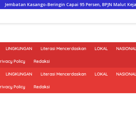
n Kasango-Beringin Capai 95 Persen, BPJN Malut Kejar Penyele
LINGKUNGAN
Literasi Mencerdaskan
LOKAL
NASIONA
rivacy Policy
Redaksi
LINGKUNGAN
Literasi Mencerdaskan
LOKAL
NASIONA
rivacy Policy
Redaksi