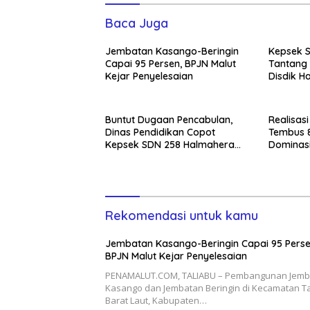
Baca Juga
Jembatan Kasango-Beringin
Kepsek 
Capai 95 Persen, BPJN Malut
Tantang 
Kejar Penyelesaian
Disdik H
Ketiga
Buntut Dugaan Pencabulan,
Realisas
Dinas Pendidikan Copot
Tembus 85
Kepsek SDN 258 Halmahera
Dominas
Selatan
Rekomendasi untuk kamu
Jembatan Kasango-Beringin Capai 95 Perse
BPJN Malut Kejar Penyelesaian
PENAMALUT.COM, TALIABU – Pembangunan Jemb
Kasango dan Jembatan Beringin di Kecamatan T
Barat Laut, Kabupaten…