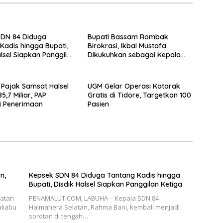
SDN 84 Diduga
Bupati Bassam Rombak
Kadis hingga Bupati,
Birokrasi, Ikbal Mustafa
alsel Siapkan Panggilan
Dikukuhkan sebagai Kepala
DPKPP
i Pajak Samsat Halsel
UGM Gelar Operasi Katarak
,7 Miliar, PAP
Gratis di Tidore, Targetkan 100
i Penerimaan
Pasien
n,
Kepsek SDN 84 Diduga Tantang Kadis hingga
Bupati, Disdik Halsel Siapkan Panggilan Ketiga
atan
PENAMALUT.COM, LABUHA – Kepala SDN 84
aliabu
Halmahera Selatan, Rahma Bani, kembali menjadi
sorotan di tengah…