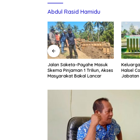
Abdul Rasid Hamidu
i Kunci Efisiensi
Jalan Saketa–Payahe Masuk
Keluarga
an Emas,
Skema Pinjaman 1 Triliun, Akses
Halsel C
ent NHM Berbagi
Masyarakat Bakal Lancar
Jabatan
 Webinar MGEI-SC