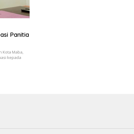
si Panitia
n Kota Maba,
luasi kepada