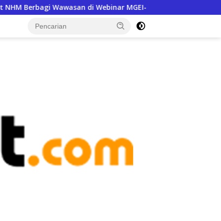
HM Berbagi Wawasan di Webinar MGEI-SC UNG
Jalan Sak
tutup