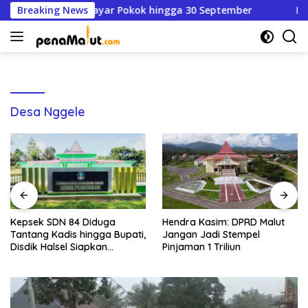
Langsung
k, Warga Cukup Bayar Pokok hingga 30 September
Breaking News
Keps
ke
konten
Desa Nggele
Kepsek SDN 84 Diduga
Hendra Kasim: DPRD Malut
Tantang Kadis hingga Bupati,
Jangan Jadi Stempel
Disdik Halsel Siapkan
Pinjaman 1 Triliun
Panggilan Ketiga