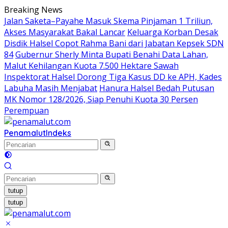
Langsung
Breaking News
ke
Jalan Saketa–Payahe Masuk Skema Pinjaman 1 Triliun,
konten
Akses Masyarakat Bakal Lancar
Keluarga Korban Desak
Disdik Halsel Copot Rahma Bani dari Jabatan Kepsek SDN
84
Gubernur Sherly Minta Bupati Benahi Data Lahan,
Malut Kehilangan Kuota 7.500 Hektare Sawah
Inspektorat Halsel Dorong Tiga Kasus DD ke APH, Kades
Labuha Masih Menjabat
Hanura Halsel Bedah Putusan
MK Nomor 128/2026, Siap Penuhi Kuota 30 Persen
Perempuan
Penamalut
Indeks
tutup
tutup