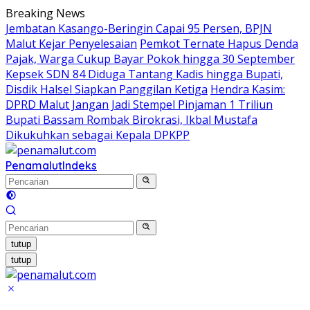
Langsung
Breaking News
ke
Jembatan Kasango-Beringin Capai 95 Persen, BPJN
konten
Malut Kejar Penyelesaian
Pemkot Ternate Hapus Denda
Pajak, Warga Cukup Bayar Pokok hingga 30 September
Kepsek SDN 84 Diduga Tantang Kadis hingga Bupati,
Disdik Halsel Siapkan Panggilan Ketiga
Hendra Kasim:
DPRD Malut Jangan Jadi Stempel Pinjaman 1 Triliun
Bupati Bassam Rombak Birokrasi, Ikbal Mustafa
Dikukuhkan sebagai Kepala DPKPP
Penamalut
Indeks
tutup
tutup