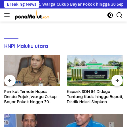
Langsung
pus Denda Pajak, Warga Cukup Bayar Pokok hingga 30 Septem
Breaking News
ke
konten
KNPI Maluku utara
He
Ja
Pi
emkot Ternate Hapus
Kepsek SDN 84 Diduga
enda Pajak, Warga Cukup
Tantang Kadis hingga Bupati,
ayar Pokok hingga 30
Disdik Halsel Siapkan
eptember
Panggilan Ketiga