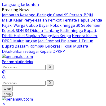
Langsung ke konten
Breaking News
Jembatan Kasango-Beringin Capai 95 Persen, BPJN
Malut Kejar Penyelesaian
Pemkot Ternate Hapus Denda
Pajak, Warga Cukup Bayar Pokok hingga 30 September
Kepsek SDN 84 Diduga Tantang Kadis hingga Bupati,
Disdik Halsel Siapkan Panggilan Ketiga
Hendra Kasim:
DPRD Malut Jangan Jadi Stempel Pinjaman 1 Triliun
Bupati Bassam Rombak Birokrasi, Ikbal Mustafa
Dikukuhkan sebagai Kepala DPKPP
Penamalut
Indeks
tutup
tutup