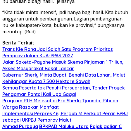
itu barulah dibagi hasil,” jelasnya.
“Kita tidak minta intensif, jadi hanya bagi hasil. Kita butuh
anggaran untuk pembangunan. Lagian pembangunan
itu ke kabupaten/kota, bukan ke provinsi,” pungkasnya
menutup. (Red)
Berita Terkait
Trans Kie Raha Jadi Salah Satu Program Prioritas
Pemprov dalam KUA-PPAS 2027
Jalan Saketa–Payahe Masuk Skema Pinjaman 1 Triliun,
Akses Masyarakat Bakal Lancar
Gubernur Sherly Minta Bupati Benahi Data Lahan, Malut
Kehilangan Kuota 7.500 Hektare Sawah
Semua Peserta tak Penuhi Persyaratan, Tender Proyek
Pengaman Pantai Kali Upa Gagal
Program RLH Melesat di Era Sherly Tjoanda, Ribuan
Warga Rasakan Manfaat
Implementasi Perpres 46, Pergub 31 Perkuat Peran BPBJ
sebagai UKPBJ Pemprov Malut
Ahmad Purbaya
BPKPAD Maluku Utara
Pajak galian C