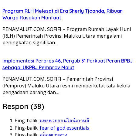
Program RLH Melesat di Era Sherly Tjoanda, Ribuan
Warga Rasakan Manfaat
PENAMALUT.COM, SOFIFI – Program Rumah Layak Huni
(RLH) Pemerintah Provinsi Maluku Utara mengalami
peningkatan signifikan…
Implementasi Perpres 46, Pergub 31 Perkuat Peran BPBJ
sebagai UKPBJ Pemprov Malut
PENAMALUT.COM, SOFIFI – Pemerintah Provinsi
(Pemprov) Maluku Utara resmi memperketat tata kelola
pengadaan barang dan…
Respon (38)
Ping-balik:
แทงหวยออนไลน์เกาหลี
Ping-balik:
fear of god essentials
Ping-balik:
สล็อตเว็บตรง