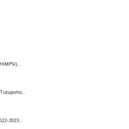
(HIMPSI)…
i Tutupoho…
2022-2023…