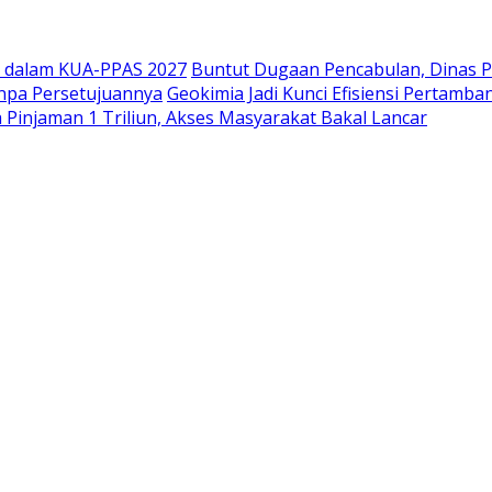
ov dalam KUA-PPAS 2027
Buntut Dugaan Pencabulan, Dinas P
npa Persetujuannya
Geokimia Jadi Kunci Efisiensi Pertam
Pinjaman 1 Triliun, Akses Masyarakat Bakal Lancar