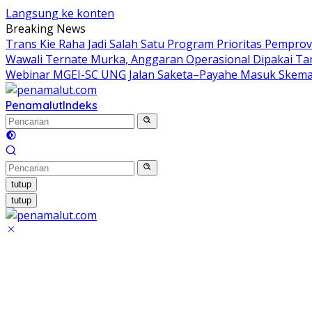
Langsung ke konten
Breaking News
Trans Kie Raha Jadi Salah Satu Program Prioritas Pempr
Wawali Ternate Murka, Anggaran Operasional Dipakai Ta
Webinar MGEI-SC UNG
Jalan Saketa–Payahe Masuk Skema 
Penamalut
Indeks
tutup
tutup