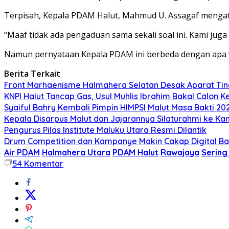
Terpisah, Kepala PDAM Halut, Mahmud U. Assagaf mengatak
“Maaf tidak ada pengaduan sama sekali soal ini. Kami juga 
Namun pernyataan Kepala PDAM ini berbeda dengan apa y
Berita Terkait
Front Marhaenisme Halmahera Selatan Desak Aparat Tind
KNPI Halut Tancap Gas, Usul Muhlis Ibrahim Bakal Calon K
Syaiful Bahry Kembali Pimpin HIMPSI Malut Masa Bakti 20
Kepala Disarpus Malut dan Jajarannya Silaturahmi ke Ka
Pengurus Pilas Institute Maluku Utara Resmi Dilantik
Drum Competition dan Kampanye Makin Cakap Digital Bak
Air PDAM
Halmahera Utara
PDAM Halut
Rawajaya
Sering
54
Komentar