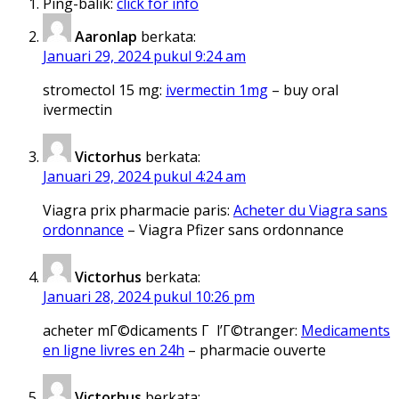
Ping-balik:
click for info
Aaronlap
berkata:
Januari 29, 2024 pukul 9:24 am
stromectol 15 mg:
ivermectin 1mg
– buy oral
ivermectin
Victorhus
berkata:
Januari 29, 2024 pukul 4:24 am
Viagra prix pharmacie paris:
Acheter du Viagra sans
ordonnance
– Viagra Pfizer sans ordonnance
Victorhus
berkata:
Januari 28, 2024 pukul 10:26 pm
acheter mГ©dicaments Г l’Г©tranger:
Medicaments
en ligne livres en 24h
– pharmacie ouverte
Victorhus
berkata: