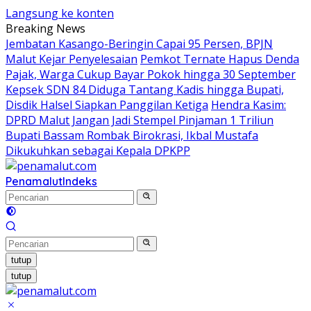
Langsung ke konten
Breaking News
Jembatan Kasango-Beringin Capai 95 Persen, BPJN
Malut Kejar Penyelesaian
Pemkot Ternate Hapus Denda
Pajak, Warga Cukup Bayar Pokok hingga 30 September
Kepsek SDN 84 Diduga Tantang Kadis hingga Bupati,
Disdik Halsel Siapkan Panggilan Ketiga
Hendra Kasim:
DPRD Malut Jangan Jadi Stempel Pinjaman 1 Triliun
Bupati Bassam Rombak Birokrasi, Ikbal Mustafa
Dikukuhkan sebagai Kepala DPKPP
Penamalut
Indeks
tutup
tutup