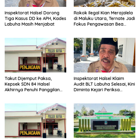
Inspektorat Halsel Dorong
Rokok Ilegal Kian Merajalela
Tiga Kasus DD ke APH, Kades
di Maluku Utara, Ternate Jadi
Labuha Masih Menjabat
Fokus Pengawasan Bea
Cukai
Takut Dijemput Paksa,
Inspektorat Halsel Klaim
Kepsek SDN 84 Halsel
Audit BLT Labuha Selesai, Kini
Akhirnya Penuhi Panggilan
Diminta Kejari Periksa
Ketiga Polisi
Seluruh APBDes