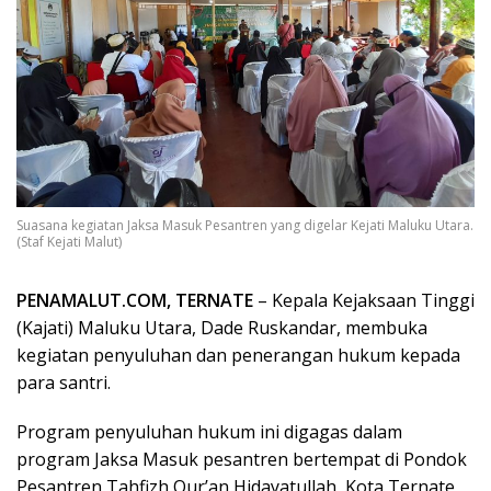
Suasana kegiatan Jaksa Masuk Pesantren yang digelar Kejati Maluku Utara.
(Staf Kejati Malut)
PENAMALUT.COM, TERNATE
– Kepala Kejaksaan Tinggi
(Kajati) Maluku Utara, Dade Ruskandar, membuka
kegiatan penyuluhan dan penerangan hukum kepada
para santri.
Program penyuluhan hukum ini digagas dalam
program Jaksa Masuk pesantren bertempat di Pondok
Pesantren Tahfizh Qur’an Hidayatullah, Kota Ternate,