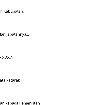
ah Kabupaten…
ari jabatannya…
Rp 85,7…
ata katarak…
an kepada Pemerintah…