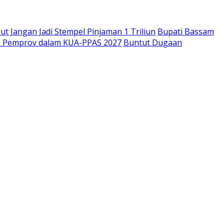
t Jangan Jadi Stempel Pinjaman 1 Triliun
Bupati Bassam
tas Pemprov dalam KUA-PPAS 2027
Buntut Dugaan