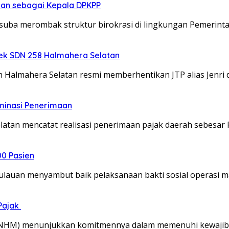
kan sebagai Kepala DPKPP
ba merombak struktur birokrasi di lingkungan Pemerint
sek SDN 258 Halmahera Selatan
lmahera Selatan resmi memberhentikan JTP alias Jenri d
ominasi Penerimaan
n mencatat realisasi penerimaan pajak daerah sebesar 
00 Pasien
auan menyambut baik pelaksanaan bakti sosial operasi m
Pajak
(NHM) menunjukkan komitmennya dalam memenuhi kewajib