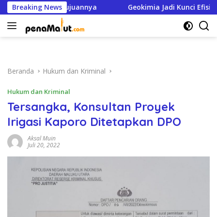
Langsung
ersetujuannya
Breaking News
Geokimia Jadi Kunci Efisiensi Pertamb
ke
konten
Beranda
Hukum dan Kriminal
Hukum dan Kriminal
Tersangka, Konsultan Proyek
Irigasi Kaporo Ditetapkan DPO
Aksal Muin
Juli 20, 2022