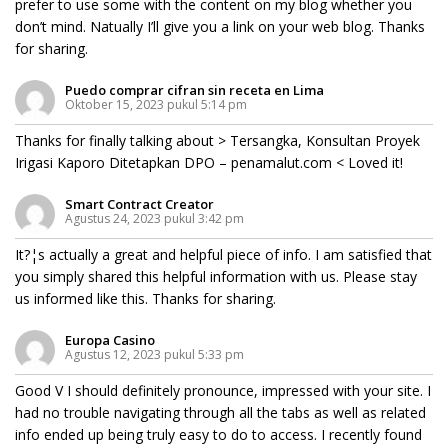
prefer to use some with the content on my blog whether you
don’t mind. Natually I’ll give you a link on your web blog. Thanks
for sharing.
Puedo comprar cifran sin receta en Lima
Oktober 15, 2023 pukul 5:14 pm
Thanks for finally talking about > Tersangka, Konsultan Proyek
Irigasi Kaporo Ditetapkan DPO – penamalut.com < Loved it!
Smart Contract Creator
Agustus 24, 2023 pukul 3:42 pm
It?¦s actually a great and helpful piece of info. I am satisfied that
you simply shared this helpful information with us. Please stay
us informed like this. Thanks for sharing.
Europa Casino
Agustus 12, 2023 pukul 5:33 pm
Good V I should definitely pronounce, impressed with your site. I
had no trouble navigating through all the tabs as well as related
info ended up being truly easy to do to access. I recently found