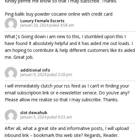
Kindly permit me know so that I may subscribe. Thanks.
Ping-balik:
buy powder cocaine online with credit card
Luxury Female Escorts
Januari 20, 2024 pukul 4:58 am
What¦s Going down i am new to this, I stumbled upon this I
have found It absolutely helpful and it has aided me out loads. I
am hoping to contribute & help different customers like its aided
me. Great job.
additional info
Januari 9, 2024 pukul 3:28 pm
I will immediately clutch your rss feed as I can’t in finding your
email subscription link or e-newsletter service. Do you’ve any?
Please allow me realize so that I may subscribe. Thanks.
slot dewahub
Januari 5, 2024 pukul 9:23 am
After all, what a great site and informative posts, I will upload
inbound link – bookmark this web site? Regards, Reader.