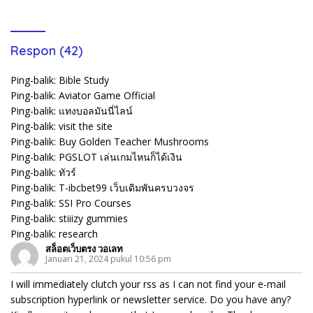
Respon (42)
Ping-balik:
Bible Study
Ping-balik:
Aviator Game Official
Ping-balik:
แทงบอลมันนี่ไลน์
Ping-balik:
visit the site
Ping-balik:
Buy Golden Teacher Mushrooms
Ping-balik:
PGSLOT เล่นเกมไหนก็ได้เงิน
Ping-balik:
ทัวร์
Ping-balik:
T-ibcbet99 เว็บเดิมพันครบวงจร
Ping-balik:
SSI Pro Courses
Ping-balik:
stiiizy gummies
Ping-balik:
research
สล็อตเว็บตรง วอเลท
Januari 21, 2024 pukul 10:56 pm
I will immediately clutch your rss as I can not find your e-mail
subscription hyperlink or newsletter service. Do you have any?