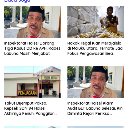
Inspektorat Halsel Dorong
Rokok Ilegal Kian Merajalela
Tiga Kasus DD ke APH, Kades
di Maluku Utara, Ternate Jadi
Labuha Masih Menjabat
Fokus Pengawasan Bea
Cukai
Takut Dijemput Paksa,
Inspektorat Halsel Klaim
Kepsek SDN 84 Halsel
Audit BLT Labuha Selesai, Kini
Akhirnya Penuhi Panggilan
Diminta Kejari Periksa
Ketiga Polisi
Seluruh APBDes