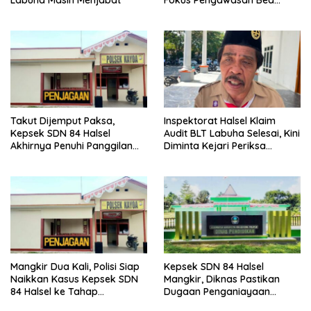
Labuha Masih Menjabat
Fokus Pengawasan Bea
Cukai
Takut Dijemput Paksa,
Inspektorat Halsel Klaim
Kepsek SDN 84 Halsel
Audit BLT Labuha Selesai, Kini
Akhirnya Penuhi Panggilan
Diminta Kejari Periksa
Ketiga Polisi
Seluruh APBDes
Mangkir Dua Kali, Polisi Siap
Kepsek SDN 84 Halsel
Naikkan Kasus Kepsek SDN
Mangkir, Diknas Pastikan
84 Halsel ke Tahap
Dugaan Penganiayaan
Penyidikan
Lansia Tak Berhenti