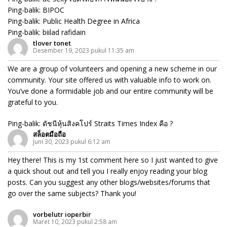
Ping-balik:
BIPOC
Ping-balik:
Public Health Degree in Africa
Ping-balik:
biilad rafidain
tlover tonet
Desember 19, 2023 pukul 11:35 am
We are a group of volunteers and opening a new scheme in our
community. Your site offered us with valuable info to work on.
You’ve done a formidable job and our entire community will be
grateful to you.
Ping-balik:
ดัชนีหุ้นสิงคโปร์ Straits Times Index คือ ?
สล็อตมือถือ
Juni 30, 2023 pukul 6:12 am
Hey there! This is my 1st comment here so I just wanted to give
a quick shout out and tell you I really enjoy reading your blog
posts. Can you suggest any other blogs/websites/forums that
go over the same subjects? Thank you!
vorbelutr ioperbir
Maret 10, 2023 pukul 2:58 am