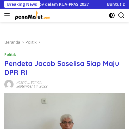
Langsung
oritas Pemprov dalam KUA-PPAS 2027
Breaking News
Buntut Dugaan Pen
ke
konten
Beranda
Politik
Politik
Pendeta Jacob Soselisa Siap Maju
DPR RI
Rasyid L. Yamani
September 14, 2022