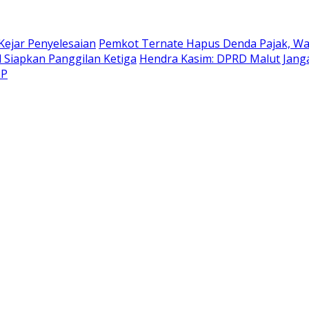
Kejar Penyelesaian
Pemkot Ternate Hapus Denda Pajak, Wa
l Siapkan Panggilan Ketiga
Hendra Kasim: DPRD Malut Jangan
PP