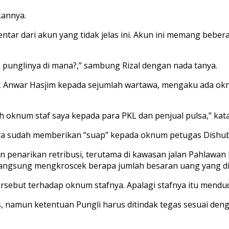
kannya.
ar dari akun yang tidak jelas ini. Akun ini memang beber
, punglinya di mana?,” sambung Rizal dengan nada tanya.
e, Anwar Hasjim kepada sejumlah wartawa, mengaku ada ok
 oknum staf saya kepada para PKL dan penjual pulsa,” kata
anya sudah memberikan “suap” kepada oknum petugas Dishub a
n penarikan retribusi, terutama di kawasan jalan Pahlawan Re
un langsung mengkroscek berapa jumlah besaran uang yang d
sebut terhadap oknum stafnya. Apalagi stafnya itu mendudu
s, namun ketentuan Pungli harus ditindak tegas sesuai de