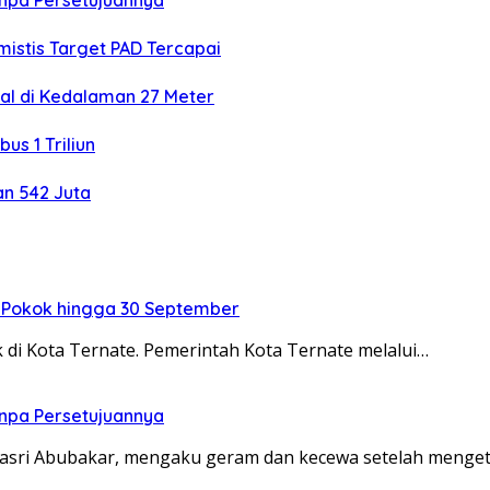
anpa Persetujuannya
mistis Target PAD Tercapai
al di Kedalaman 27 Meter
s 1 Triliun
an 542 Juta
 Pokok hingga 30 September
di Kota Ternate. Pemerintah Kota Ternate melalui…
anpa Persetujuannya
asri Abubakar, mengaku geram dan kecewa setelah menge