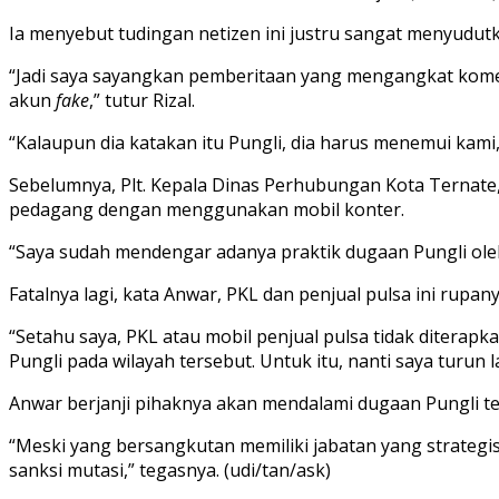
Ia menyebut tudingan netizen ini justru sangat menyudut
“Jadi saya sayangkan pemberitaan yang mengangkat koment
akun
fake
,” tutur Rizal.
“Kalaupun dia katakan itu Pungli, dia harus menemui kami
Sebelumnya, Plt. Kepala Dinas Perhubungan Kota Ternat
pedagang dengan menggunakan mobil konter.
“Saya sudah mendengar adanya praktik dugaan Pungli oleh
Fatalnya lagi, kata Anwar, PKL dan penjual pulsa ini rup
“Setahu saya, PKL atau mobil penjual pulsa tidak diterapka
Pungli pada wilayah tersebut. Untuk itu, nanti saya tur
Anwar berjanji pihaknya akan mendalami dugaan Pungli ter
“Meski yang bersangkutan memiliki jabatan yang strategi
sanksi mutasi,” tegasnya. (udi/tan/ask)