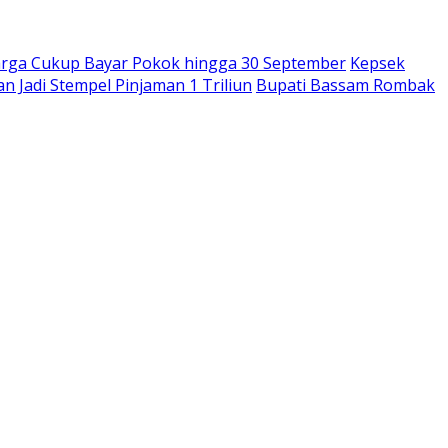
rga Cukup Bayar Pokok hingga 30 September
Kepsek
 Jadi Stempel Pinjaman 1 Triliun
Bupati Bassam Rombak