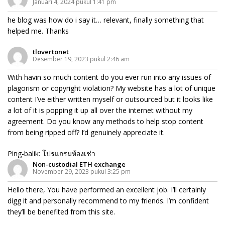
Januari 4, 2024 pukul 1:41 pm
he blog was how do i say it… relevant, finally something that
helped me. Thanks
tlovertonet
Desember 19, 2023 pukul 2:46 am
With havin so much content do you ever run into any issues of
plagorism or copyright violation? My website has a lot of unique
content I’ve either written myself or outsourced but it looks like
a lot of it is popping it up all over the internet without my
agreement. Do you know any methods to help stop content
from being ripped off? I’d genuinely appreciate it.
Ping-balik:
โปรแกรมห้องเช่า
Non-custodial ETH exchange
November 29, 2023 pukul 3:25 pm
Hello there, You have performed an excellent job. I’ll certainly
digg it and personally recommend to my friends. I’m confident
they’ll be benefited from this site.