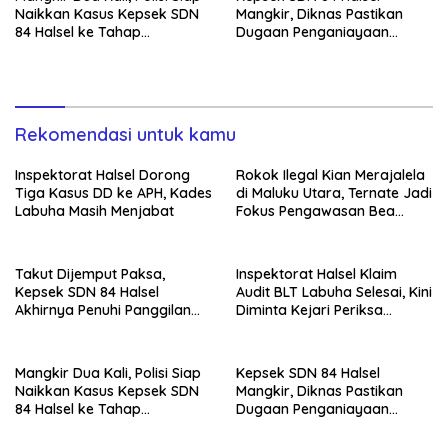
Naikkan Kasus Kepsek SDN
Mangkir, Diknas Pastikan
84 Halsel ke Tahap
Dugaan Penganiayaan
Penyidikan
Lansia Tak Berhenti
Rekomendasi untuk kamu
Inspektorat Halsel Dorong
Rokok Ilegal Kian Merajalela
Tiga Kasus DD ke APH, Kades
di Maluku Utara, Ternate Jadi
Labuha Masih Menjabat
Fokus Pengawasan Bea
Cukai
Takut Dijemput Paksa,
Inspektorat Halsel Klaim
Kepsek SDN 84 Halsel
Audit BLT Labuha Selesai, Kini
Akhirnya Penuhi Panggilan
Diminta Kejari Periksa
Ketiga Polisi
Seluruh APBDes
Mangkir Dua Kali, Polisi Siap
Kepsek SDN 84 Halsel
Naikkan Kasus Kepsek SDN
Mangkir, Diknas Pastikan
84 Halsel ke Tahap
Dugaan Penganiayaan
Penyidikan
Lansia Tak Berhenti