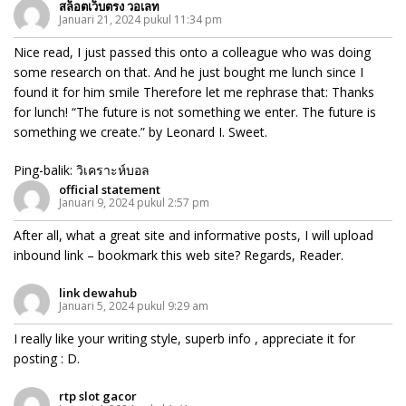
สล็อตเว็บตรง วอเลท
Januari 21, 2024 pukul 11:34 pm
Nice read, I just passed this onto a colleague who was doing
some research on that. And he just bought me lunch since I
found it for him smile Therefore let me rephrase that: Thanks
for lunch! “The future is not something we enter. The future is
something we create.” by Leonard I. Sweet.
Ping-balik:
วิเคราะห์บอล
official statement
Januari 9, 2024 pukul 2:57 pm
After all, what a great site and informative posts, I will upload
inbound link – bookmark this web site? Regards, Reader.
link dewahub
Januari 5, 2024 pukul 9:29 am
I really like your writing style, superb info , appreciate it for
posting : D.
rtp slot gacor