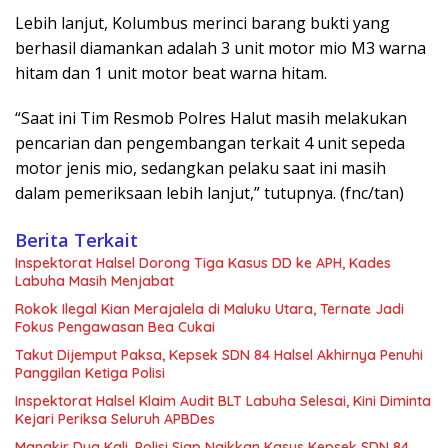
Lebih lanjut, Kolumbus merinci barang bukti yang
berhasil diamankan adalah 3 unit motor mio M3 warna
hitam dan 1 unit motor beat warna hitam.
“Saat ini Tim Resmob Polres Halut masih melakukan
pencarian dan pengembangan terkait 4 unit sepeda
motor jenis mio, sedangkan pelaku saat ini masih
dalam pemeriksaan lebih lanjut,” tutupnya. (fnc/tan)
Berita Terkait
Inspektorat Halsel Dorong Tiga Kasus DD ke APH, Kades
Labuha Masih Menjabat
Rokok Ilegal Kian Merajalela di Maluku Utara, Ternate Jadi
Fokus Pengawasan Bea Cukai
Takut Dijemput Paksa, Kepsek SDN 84 Halsel Akhirnya Penuhi
Panggilan Ketiga Polisi
Inspektorat Halsel Klaim Audit BLT Labuha Selesai, Kini Diminta
Kejari Periksa Seluruh APBDes
Mangkir Dua Kali, Polisi Siap Naikkan Kasus Kepsek SDN 84