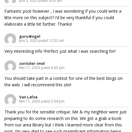
Juni 5, 2023 pukul 9:53 am
Fantastic post however , I was wondering if you could write a
litte more on this subject? I’d be very thankful if you could
elaborate a little bit further. Thanks!
guru4togel
Juni 5, 2023 pukul 12:33 am
Very interesting info !Perfect just what I was searching for!
zoritoler imol
Mei 11, 2023 pukul 6:03 pm
You should take part in a contest for one of the best blogs on
the web. I will recommend this site!
Van Lafoe
Mei 11, 2023 pukul 3:04 pm
Thank you for the sensible critique. Me & my neighbor were just
preparing to do some research on this. We got a grab a book
from our area library but I think I learned more clear from this
post. I’m very glad to see such magnificent information being