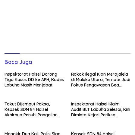
Baca Juga
Inspektorat Halsel Dorong
Rokok Ilegal Kian Merajalela
Tiga Kasus DD ke APH, Kades
di Maluku Utara, Ternate Jadi
Labuha Masih Menjabat
Fokus Pengawasan Bea
Cukai
Takut Dijemput Paksa,
Inspektorat Halsel Klaim
Kepsek SDN 84 Halsel
Audit BLT Labuha Selesai, Kini
Akhirnya Penuhi Panggilan
Diminta Kejari Periksa
Ketiga Polisi
Seluruh APBDes
Mangkir Dua Kali, Polisi Siap
Kepsek SDN 84 Halsel