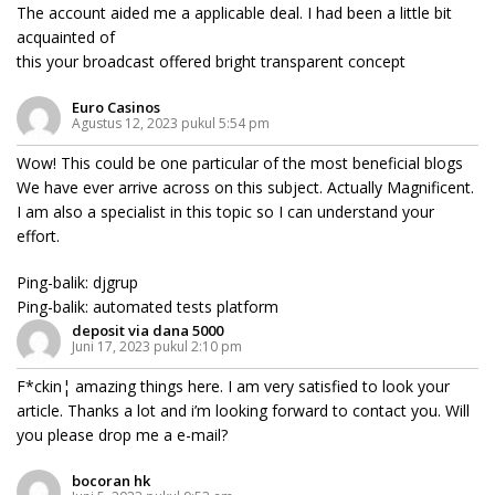
The account aided me a applicable deal. I had been a little bit
acquainted of
this your broadcast offered bright transparent concept
Euro Casinos
Agustus 12, 2023 pukul 5:54 pm
Wow! This could be one particular of the most beneficial blogs
We have ever arrive across on this subject. Actually Magnificent.
I am also a specialist in this topic so I can understand your
effort.
Ping-balik:
djgrup
Ping-balik:
automated tests platform
deposit via dana 5000
Juni 17, 2023 pukul 2:10 pm
F*ckin¦ amazing things here. I am very satisfied to look your
article. Thanks a lot and i’m looking forward to contact you. Will
you please drop me a e-mail?
bocoran hk