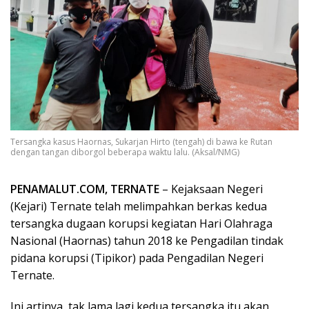
Tersangka kasus Haornas, Sukarjan Hirto (tengah) di bawa ke Rutan
dengan tangan diborgol beberapa waktu lalu. (Aksal/NMG)
PENAMALUT.COM, TERNATE
– Kejaksaan Negeri
(Kejari) Ternate telah melimpahkan berkas kedua
tersangka dugaan korupsi kegiatan Hari Olahraga
Nasional (Haornas) tahun 2018 ke Pengadilan tindak
pidana korupsi (Tipikor) pada Pengadilan Negeri
Ternate.
Ini artinya, tak lama lagi kedua tersangka itu akan