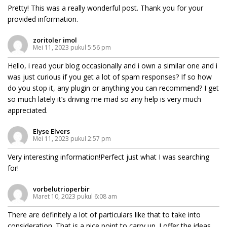
Pretty! This was a really wonderful post. Thank you for your
provided information.
zoritoler imol
Mei 11, 2023 pukul 5:56 pm
Hello, i read your blog occasionally and i own a similar one and i
was just curious if you get a lot of spam responses? If so how
do you stop it, any plugin or anything you can recommend? I get
so much lately it’s driving me mad so any help is very much
appreciated.
Elyse Elvers
Mei 11, 2023 pukul 2:57 pm
Very interesting information!Perfect just what I was searching
for!
vorbelutrioperbir
Maret 10, 2023 pukul 6:08 am
There are definitely a lot of particulars like that to take into
consideration. That is a nice point to carry up. I offer the ideas