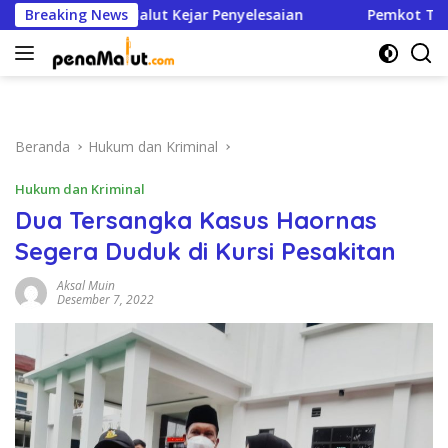
Langsung
PJN Malut Kejar Penyelesaian
Breaking News
Pemkot Ternate Hapus D
ke
konten
Beranda
Hukum dan Kriminal
Hukum dan Kriminal
Dua Tersangka Kasus Haornas
Segera Duduk di Kursi Pesakitan
Aksal Muin
Desember 7, 2022