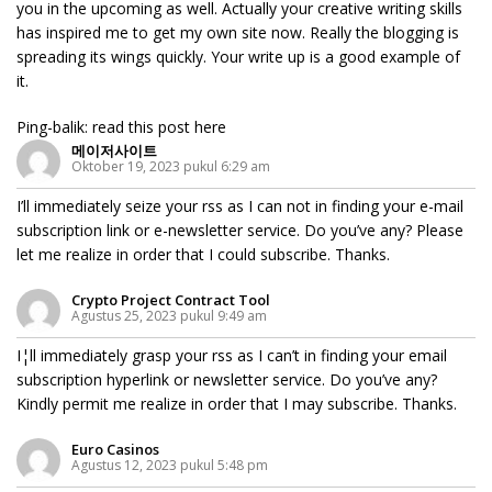
you in the upcoming as well. Actually your creative writing skills
has inspired me to get my own site now. Really the blogging is
spreading its wings quickly. Your write up is a good example of
it.
Ping-balik:
read this post here
메이저사이트
Oktober 19, 2023 pukul 6:29 am
I’ll immediately seize your rss as I can not in finding your e-mail
subscription link or e-newsletter service. Do you’ve any? Please
let me realize in order that I could subscribe. Thanks.
Crypto Project Contract Tool
Agustus 25, 2023 pukul 9:49 am
I¦ll immediately grasp your rss as I can’t in finding your email
subscription hyperlink or newsletter service. Do you’ve any?
Kindly permit me realize in order that I may subscribe. Thanks.
Euro Casinos
Agustus 12, 2023 pukul 5:48 pm