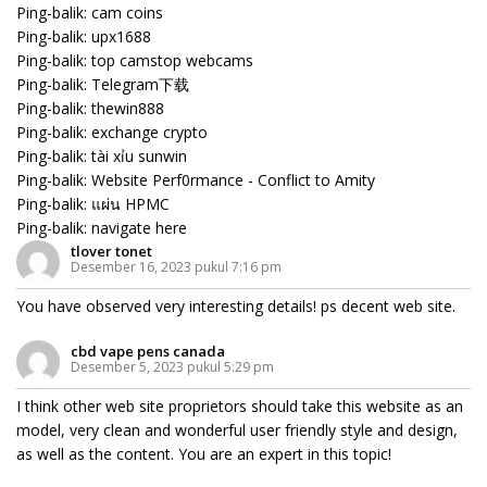
Ping-balik:
cam coins
Ping-balik:
upx1688
Ping-balik:
top camstop webcams
Ping-balik:
Telegram下载
Ping-balik:
thewin888
Ping-balik:
exchange crypto
Ping-balik:
tài xỉu sunwin
Ping-balik:
Website Perf0rmance - Conflict to Amity
Ping-balik:
แผ่น HPMC
Ping-balik:
navigate here
tlover tonet
Desember 16, 2023 pukul 7:16 pm
You have observed very interesting details! ps decent web site.
cbd vape pens canada
Desember 5, 2023 pukul 5:29 pm
I think other web site proprietors should take this website as an
model, very clean and wonderful user friendly style and design,
as well as the content. You are an expert in this topic!