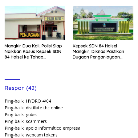
Mangkir Dua Kali, Polisi Siap
Kepsek SDN 84 Halsel
Naikkan Kasus Kepsek SDN
Mangkir, Diknas Pastikan
84 Halsel ke Tahap
Dugaan Penganiayaan
Penyidikan
Lansia Tak Berhenti
Respon (42)
Ping-balik:
HYDRO 4/04
Ping-balik:
distillate thc online
Ping-balik:
gubet
Ping-balik:
scammers
Ping-balik:
apoio informático empresa
Ping-balik:
webcam tokens