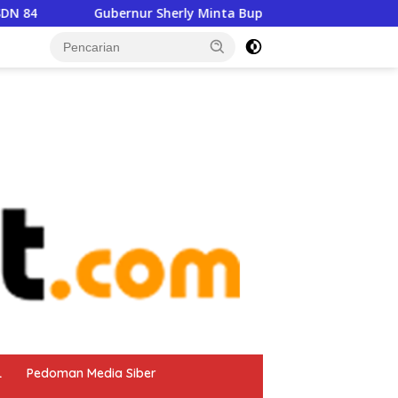
Sherly Minta Bupati Benahi Data Lahan, Malut Kehilangan Kuot
tutup
L
Pedoman Media Siber