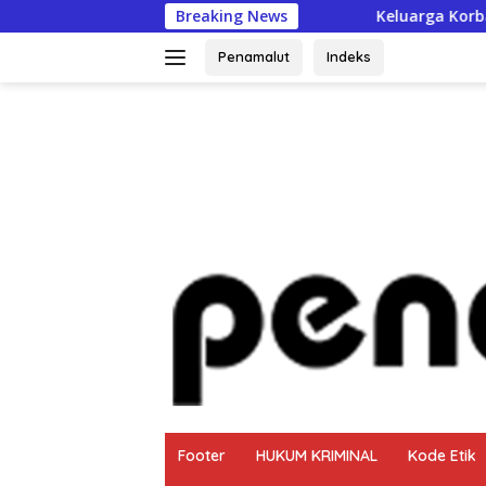
Langsung
Breaking News
Keluarga Korban Desak Disdik Halsel C
ke
konten
Penamalut
Indeks
tutup
Footer
HUKUM KRIMINAL
Kode Etik