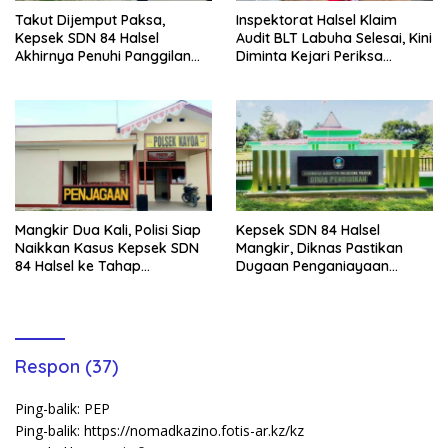
Takut Dijemput Paksa,
Inspektorat Halsel Klaim
Kepsek SDN 84 Halsel
Audit BLT Labuha Selesai, Kini
Akhirnya Penuhi Panggilan
Diminta Kejari Periksa
Ketiga Polisi
Seluruh APBDes
Mangkir Dua Kali, Polisi Siap
Kepsek SDN 84 Halsel
Naikkan Kasus Kepsek SDN
Mangkir, Diknas Pastikan
84 Halsel ke Tahap
Dugaan Penganiayaan
Penyidikan
Lansia Tak Berhenti
Respon (37)
Ping-balik:
PEP
Ping-balik:
https://nomadkazino.fotis-ar.kz/kz