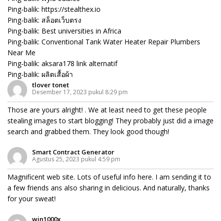
Ping-balik:
https://stealthex.io
Ping-balik:
สล็อตเว็บตรง
Ping-balik:
Best universities in Africa
Ping-balik:
Conventional Tank Water Heater Repair Plumbers
Near Me
Ping-balik:
aksara178 link alternatif
Ping-balik:
ผลิตเสื้อผ้า
tlover tonet
Desember 17, 2023 pukul 8:29 pm
Those are yours alright! . We at least need to get these people
stealing images to start blogging! They probably just did a image
search and grabbed them. They look good though!
Smart Contract Generator
Agustus 25, 2023 pukul 4:59 pm
Magnificent web site. Lots of useful info here. I am sending it to
a few friends ans also sharing in delicious. And naturally, thanks
for your sweat!
win1000x