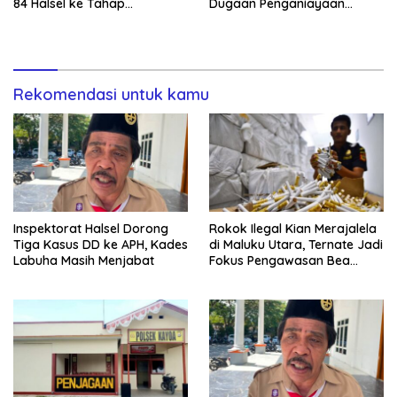
84 Halsel ke Tahap
Dugaan Penganiayaan
Penyidikan
Lansia Tak Berhenti
Rekomendasi untuk kamu
Inspektorat Halsel Dorong
Rokok Ilegal Kian Merajalela
Tiga Kasus DD ke APH, Kades
di Maluku Utara, Ternate Jadi
Labuha Masih Menjabat
Fokus Pengawasan Bea
Cukai