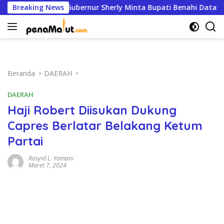
Langsung
 84
Breaking News
Gubernur Sherly Minta Bupati Benahi Data Lahan, 
ke
konten
Beranda
DAERAH
DAERAH
Haji Robert Diisukan Dukung
Capres Berlatar Belakang Ketum
Partai
Rasyid L. Yamani
Maret 7, 2024