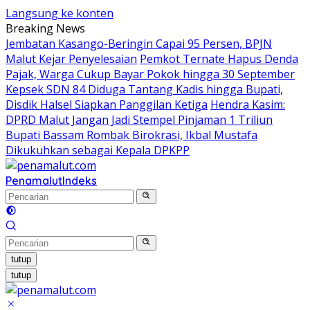
Langsung ke konten
Breaking News
Jembatan Kasango-Beringin Capai 95 Persen, BPJN
Malut Kejar Penyelesaian
Pemkot Ternate Hapus Denda
Pajak, Warga Cukup Bayar Pokok hingga 30 September
Kepsek SDN 84 Diduga Tantang Kadis hingga Bupati,
Disdik Halsel Siapkan Panggilan Ketiga
Hendra Kasim:
DPRD Malut Jangan Jadi Stempel Pinjaman 1 Triliun
Bupati Bassam Rombak Birokrasi, Ikbal Mustafa
Dikukuhkan sebagai Kepala DPKPP
Penamalut
Indeks
tutup
tutup