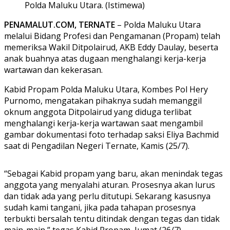
Polda Maluku Utara. (Istimewa)
PENAMALUT.COM, TERNATE
– Polda Maluku Utara
melalui Bidang Profesi dan Pengamanan (Propam) telah
memeriksa Wakil Ditpolairud, AKB Eddy Daulay, beserta
anak buahnya atas dugaan menghalangi kerja-kerja
wartawan dan kekerasan.
Kabid Propam Polda Maluku Utara, Kombes Pol Hery
Purnomo, mengatakan pihaknya sudah memanggil
oknum anggota Ditpolairud yang diduga terlibat
menghalangi kerja-kerja wartawan saat mengambil
gambar dokumentasi foto terhadap saksi Eliya Bachmid
saat di Pengadilan Negeri Ternate, Kamis (25/7).
“Sebagai Kabid propam yang baru, akan menindak tegas
anggota yang menyalahi aturan. Prosesnya akan lurus
dan tidak ada yang perlu ditutupi. Sekarang kasusnya
sudah kami tangani, jika pada tahapan prosesnya
terbukti bersalah tentu ditindak dengan tegas dan tidak
main-main,” tegas Kabid Propam, Jumat (26/7).