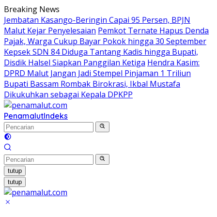
Langsung
Breaking News
ke
Jembatan Kasango-Beringin Capai 95 Persen, BPJN
konten
Malut Kejar Penyelesaian
Pemkot Ternate Hapus Denda
Pajak, Warga Cukup Bayar Pokok hingga 30 September
Kepsek SDN 84 Diduga Tantang Kadis hingga Bupati,
Disdik Halsel Siapkan Panggilan Ketiga
Hendra Kasim:
DPRD Malut Jangan Jadi Stempel Pinjaman 1 Triliun
Bupati Bassam Rombak Birokrasi, Ikbal Mustafa
Dikukuhkan sebagai Kepala DPKPP
Penamalut
Indeks
tutup
tutup