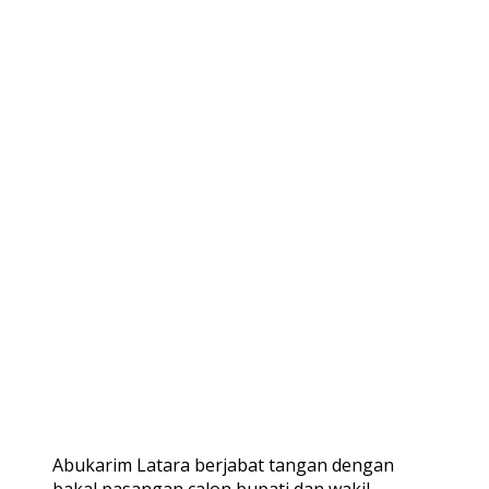
Abukarim Latara berjabat tangan dengan
bakal pasangan calon bupati dan wakil