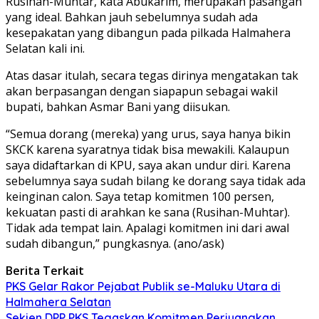
Rusihan-Muhtar, kata Abukarim, merupakan pasangan
yang ideal. Bahkan jauh sebelumnya sudah ada
kesepakatan yang dibangun pada pilkada Halmahera
Selatan kali ini.
Atas dasar itulah, secara tegas dirinya mengatakan tak
akan berpasangan dengan siapapun sebagai wakil
bupati, bahkan Asmar Bani yang diisukan.
“Semua dorang (mereka) yang urus, saya hanya bikin
SKCK karena syaratnya tidak bisa mewakili. Kalaupun
saya didaftarkan di KPU, saya akan undur diri. Karena
sebelumnya saya sudah bilang ke dorang saya tidak ada
keinginan calon. Saya tetap komitmen 100 persen,
kekuatan pasti di arahkan ke sana (Rusihan-Muhtar).
Tidak ada tempat lain. Apalagi komitmen ini dari awal
sudah dibangun,” pungkasnya. (ano/ask)
Berita Terkait
PKS Gelar Rakor Pejabat Publik se-Maluku Utara di
Halmahera Selatan
Sekjen DPP PKS Tegaskan Komitmen Perjuangkan