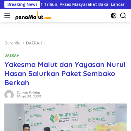
Langsung
 Pinjaman 1 Triliun, Akses Masyarakat Bakal Lancar
Breaking News
ke
konten
Beranda
DAERAH
DAERAH
Yakesma Malut dan Yayasan Nurul
Hasan Salurkan Paket Sembako
Berkah
Tanwin Fataha
Maret 25, 2025