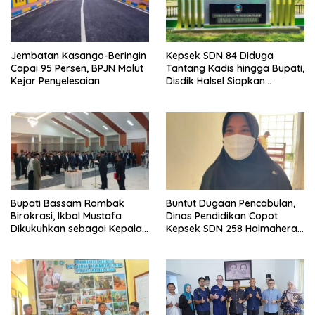
Jembatan Kasango-Beringin
Kepsek SDN 84 Diduga
Capai 95 Persen, BPJN Malut
Tantang Kadis hingga Bupati,
Kejar Penyelesaian
Disdik Halsel Siapkan
Panggilan Ketiga
Bupati Bassam Rombak
Buntut Dugaan Pencabulan,
Birokrasi, Ikbal Mustafa
Dinas Pendidikan Copot
Dikukuhkan sebagai Kepala
Kepsek SDN 258 Halmahera
DPKPP
Selatan