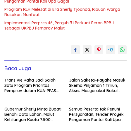
Pengaman Pantai Kali Upa Gagal
Program RLH Melesat di Era Sherly Tjoanda, Ribuan Warga
Rasakan Manfaat
Implementasi Perpres 46, Pergub 31 Perkuat Peran BPBJ
sebagai UKPBJ Pemprov Malut
Baca Juga
Trans Kie Raha Jadi Salah
Jalan Saketa–Payahe Masuk
Satu Program Prioritas
Skema Pinjaman 1 Triliun,
Pemprov dalam KUA-PPAS
Akses Masyarakat Bakal
2027
Lancar
Gubernur Sherly Minta Bupati
Semua Peserta tak Penuhi
Benahi Data Lahan, Malut
Persyaratan, Tender Proyek
Kehilangan Kuota 7.500
Pengaman Pantai Kali Upa
Hektare Sawah
Gagal