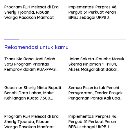
Program RLH Melesat di Era
Implementasi Perpres 46,
Sherly Tjoanda, Ribuan
Pergub 31 Perkuat Peran
Warga Rasakan Manfaat
BPBJ sebagai UKPBJ
Pemprov Malut
Rekomendasi untuk kamu
Trans Kie Raha Jadi Salah
Jalan Saketa–Payahe Masuk
Satu Program Prioritas
Skema Pinjaman 1 Triliun,
Pemprov dalam KUA-PPAS
Akses Masyarakat Bakal
2027
Lancar
Gubernur Sherly Minta Bupati
Semua Peserta tak Penuhi
Benahi Data Lahan, Malut
Persyaratan, Tender Proyek
Kehilangan Kuota 7.500
Pengaman Pantai Kali Upa
Hektare Sawah
Gagal
Program RLH Melesat di Era
Implementasi Perpres 46,
Sherly Tjoanda, Ribuan
Pergub 31 Perkuat Peran
Warga Rasakan Manfaat
BPBJ sebagai UKPBJ