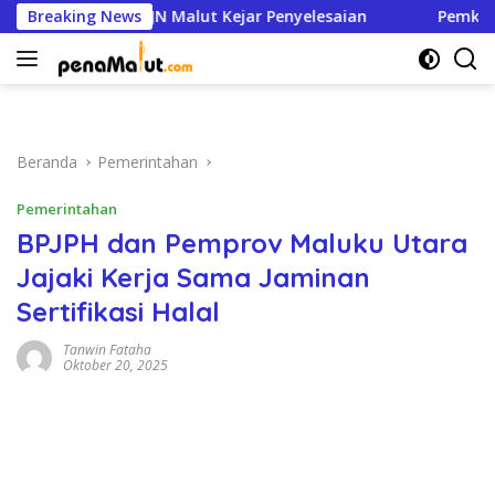
Langsung
 95 Persen, BPJN Malut Kejar Penyelesaian
Breaking News
Pemkot Ter
ke
konten
Beranda
Pemerintahan
Pemerintahan
BPJPH dan Pemprov Maluku Utara
Jajaki Kerja Sama Jaminan
Sertifikasi Halal
Tanwin Fataha
Oktober 20, 2025