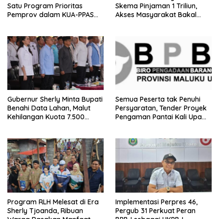
Satu Program Prioritas
Skema Pinjaman 1 Triliun,
Pemprov dalam KUA-PPAS
Akses Masyarakat Bakal
2027
Lancar
Gubernur Sherly Minta Bupati
Semua Peserta tak Penuhi
Benahi Data Lahan, Malut
Persyaratan, Tender Proyek
Kehilangan Kuota 7.500
Pengaman Pantai Kali Upa
Hektare Sawah
Gagal
Program RLH Melesat di Era
Implementasi Perpres 46,
Sherly Tjoanda, Ribuan
Pergub 31 Perkuat Peran