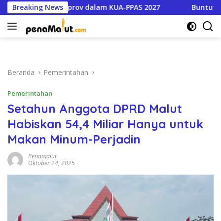
Langsung
Prioritas Pemprov dalam KUA-PPAS 2027
Breaking News
Buntut Dugaan 
ke
konten
Beranda
Pemerintahan
Pemerintahan
Setahun Anggota DPRD Malut
Habiskan 54,4 Miliar Hanya untuk
Makan Minum-Perjadin
Penamalut
Oktober 24, 2025