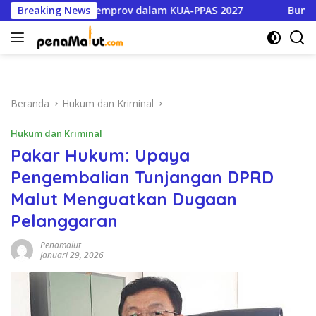
Langsung
m Prioritas Pemprov dalam KUA-PPAS 2027
Breaking News
Buntut Dugaa
ke
konten
Beranda
Hukum dan Kriminal
Hukum dan Kriminal
Pakar Hukum: Upaya
Pengembalian Tunjangan DPRD
Malut Menguatkan Dugaan
Pelanggaran
Penamalut
Januari 29, 2026