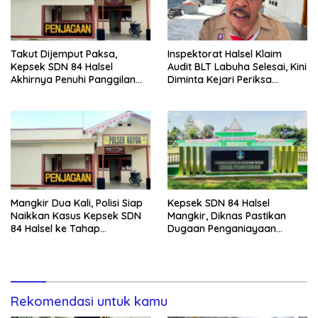
Takut Dijemput Paksa,
Inspektorat Halsel Klaim
Kepsek SDN 84 Halsel
Audit BLT Labuha Selesai, Kini
Akhirnya Penuhi Panggilan
Diminta Kejari Periksa
Ketiga Polisi
Seluruh APBDes
Mangkir Dua Kali, Polisi Siap
Kepsek SDN 84 Halsel
Naikkan Kasus Kepsek SDN
Mangkir, Diknas Pastikan
84 Halsel ke Tahap
Dugaan Penganiayaan
Penyidikan
Lansia Tak Berhenti
Rekomendasi untuk kamu