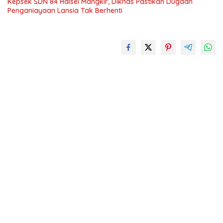
Kepsek SDN 84 Halsel Mangkir, Diknas Pastikan Dugaan
Penganiayaan Lansia Tak Berhenti