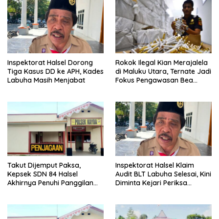
Inspektorat Halsel Dorong
Rokok Ilegal Kian Merajalela
Tiga Kasus DD ke APH, Kades
di Maluku Utara, Ternate Jadi
Labuha Masih Menjabat
Fokus Pengawasan Bea
Cukai
Takut Dijemput Paksa,
Inspektorat Halsel Klaim
Kepsek SDN 84 Halsel
Audit BLT Labuha Selesai, Kini
Akhirnya Penuhi Panggilan
Diminta Kejari Periksa
Ketiga Polisi
Seluruh APBDes