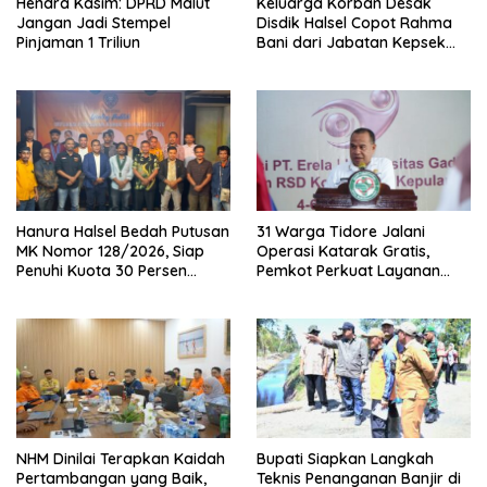
Hendra Kasim: DPRD Malut
Keluarga Korban Desak
Jangan Jadi Stempel
Disdik Halsel Copot Rahma
Pinjaman 1 Triliun
Bani dari Jabatan Kepsek
SDN 84
Hanura Halsel Bedah Putusan
31 Warga Tidore Jalani
MK Nomor 128/2026, Siap
Operasi Katarak Gratis,
Penuhi Kuota 30 Persen
Pemkot Perkuat Layanan
Perempuan
Kesehatan
NHM Dinilai Terapkan Kaidah
Bupati Siapkan Langkah
Pertambangan yang Baik,
Teknis Penanganan Banjir di