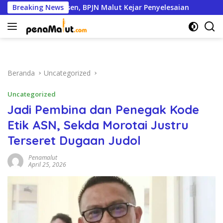
Langsung
apai 95 Persen, BPJN Malut Kejar Penyelesaian
Breaking News
Pemkot
ke
konten
Beranda
Uncategorized
Uncategorized
Jadi Pembina dan Penegak Kode
Etik ASN, Sekda Morotai Justru
Terseret Dugaan Judol
Penamalut
April 25, 2026