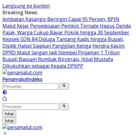
Langsung ke konten
Breaking News
Jembatan Kasango-Beringin Capai 95 Persen, BPJN
Malut Kejar Penyelesaian
Pemkot Ternate Hapus Denda
Pajak, Warga Cukup Bayar Pokok hingga 30 September
Kepsek SDN 84 Diduga Tantang Kadis hingga Bupati,
Disdik Halsel Siapkan Panggilan Ketiga
Hendra Kasim:
DPRD Malut Jangan Jadi Stempel Pinjaman 1 Triliun
Bupati Bassam Rombak Birokrasi, Ikbal Mustafa
Dikukuhkan sebagai Kepala DPKPP
Penamalut
Indeks
tutup
tutup