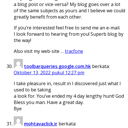
a blog post or vice-versa? My blog goes over a lot
of the same subjects as yours and I believe we could
greatly benefit from each other.
If you’re interested feel free to send me an e-mail.
I look forward to hearing from you! Superb blog by
the way!
Also visit my web-site …
tracfone
toolbarqueries.google.com.hk
berkata:
Oktober 13, 2022 pukul 12:27 pm
I take pleasure in, result in I discovered just what I
used to be taking
a look for. You’ve ended my 4 day lengthy hunt! God
Bless you man. Have a great day.
Bye
mohtavaclick.ir
berkata: