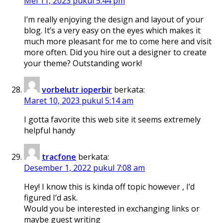
Mei 11, 2023 pukul 5:44 pm
I’m really enjoying the design and layout of your
blog. It’s a very easy on the eyes which makes it
much more pleasant for me to come here and visit
more often. Did you hire out a designer to create
your theme? Outstanding work!
vorbelutr ioperbir
berkata:
Maret 10, 2023 pukul 5:14 am
I gotta favorite this web site it seems extremely
helpful handy
tracfone
berkata:
Desember 1, 2022 pukul 7:08 am
Hey! I know this is kinda off topic however , I’d
figured I’d ask.
Would you be interested in exchanging links or
maybe guest writing