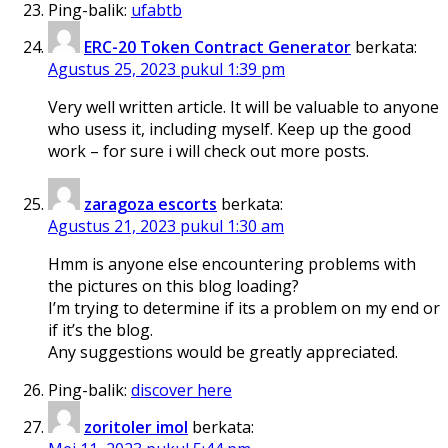
Ping-balik:
ufabtb
ERC-20 Token Contract Generator
berkata:
Agustus 25, 2023 pukul 1:39 pm
Very well written article. It will be valuable to anyone
who usess it, including myself. Keep up the good
work – for sure i will check out more posts.
zaragoza escorts
berkata:
Agustus 21, 2023 pukul 1:30 am
Hmm is anyone else encountering problems with
the pictures on this blog loading?
I’m trying to determine if its a problem on my end or
if it’s the blog.
Any suggestions would be greatly appreciated.
Ping-balik:
discover here
zoritoler imol
berkata: