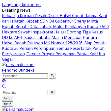
Langsung ke konten
Breaking News
Keluarga Korban Desak Disdik Halsel Copot Rahma Bani
dari Jabatan Kepsek SDN 84
Gubernur Sherly Minta
Bupati Benahi Data Lahan, Malut Kehilangan Kuota 7.500
Hektare Sawah
Inspektorat Halsel Dorong Tiga Kasus
DD ke APH, Kades Labuha Masih Menjabat
Hanura
Halsel Bedah Putusan MK Nomor 128/2026, Siap Penuhi
Kuota 30 Persen Perempuan
Semua Peserta tak Penuhi
Persyaratan, Tender Proyek Pengaman Pantai Kali Upa
Gagal
Penamalut
Indeks
tutup
tutup