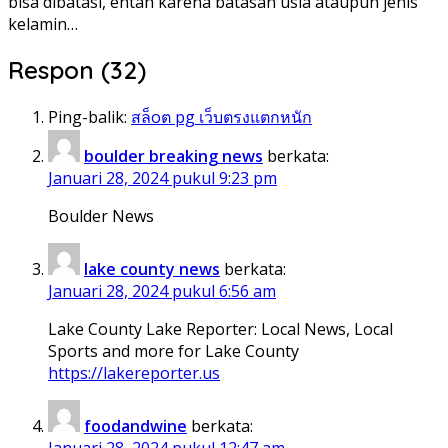
bisa dibatasi, entah karena batasan usia ataupun jenis
kelamin…
Respon (32)
Ping-balik:
สล็oต pg เว็บตรงแตกหนัก
boulder breaking news
berkata:
Januari 28, 2024 pukul 9:23 pm
Boulder News
lake county news
berkata:
Januari 28, 2024 pukul 6:56 am
Lake County Lake Reporter: Local News, Local
Sports and more for Lake County
https://lakereporter.us
foodandwine
berkata:
Januari 28, 2024 pukul 12:47 am