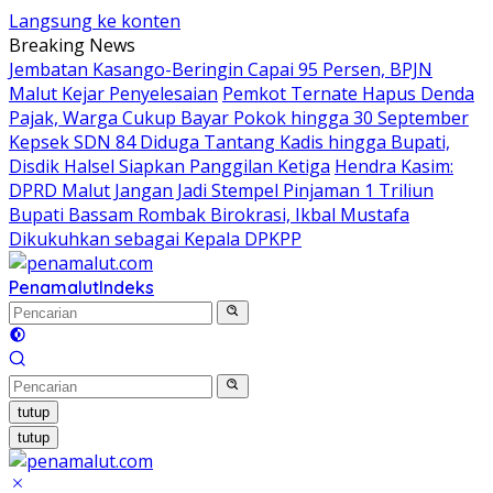
Langsung ke konten
Breaking News
Jembatan Kasango-Beringin Capai 95 Persen, BPJN
Malut Kejar Penyelesaian
Pemkot Ternate Hapus Denda
Pajak, Warga Cukup Bayar Pokok hingga 30 September
Kepsek SDN 84 Diduga Tantang Kadis hingga Bupati,
Disdik Halsel Siapkan Panggilan Ketiga
Hendra Kasim:
DPRD Malut Jangan Jadi Stempel Pinjaman 1 Triliun
Bupati Bassam Rombak Birokrasi, Ikbal Mustafa
Dikukuhkan sebagai Kepala DPKPP
Penamalut
Indeks
tutup
tutup