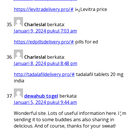
https://levitradelivery.pro/#
ï»¿Levitra price
Charleslal
berkata:
Januari 9, 2024 pukul 7:03 am
https://edpillsdelivery.pro/#
pills for ed
Charleslal
berkata:
Januari 8, 2024 pukul 8:48 pm
http://tadalafildelivery.pro/#
tadalafil tablets 20 mg
india
dewahub togel
berkata:
Januari 5, 2024 pukul 9:44 am
Wonderful site. Lots of useful information here. I¦m
sending it to some buddies ans also sharing in
delicious. And of course, thanks for your sweat!