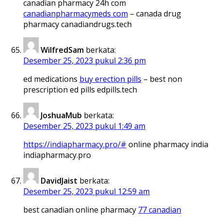
canadian pharmacy 24h com
canadianpharmacymeds com
– canada drug
pharmacy canadiandrugs.tech
WilfredSam
berkata:
Desember 25, 2023 pukul 2:36 pm
ed medications
buy erection pills
– best non
prescription ed pills edpills.tech
JoshuaMub
berkata:
Desember 25, 2023 pukul 1:49 am
https://indiapharmacy.pro/#
online pharmacy india
indiapharmacy.pro
DavidJaist
berkata:
Desember 25, 2023 pukul 12:59 am
best canadian online pharmacy
77 canadian