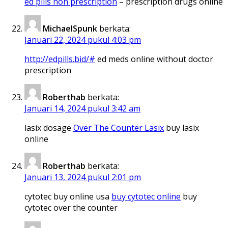
ed pills non prescription
– prescription drugs online
MichaelSpunk
berkata:
Januari 22, 2024 pukul 4:03 pm
http://edpills.bid/#
ed meds online without doctor
prescription
Roberthab
berkata:
Januari 14, 2024 pukul 3:42 am
lasix dosage
Over The Counter Lasix
buy lasix
online
Roberthab
berkata:
Januari 13, 2024 pukul 2:01 pm
cytotec buy online usa
buy cytotec online
buy
cytotec over the counter