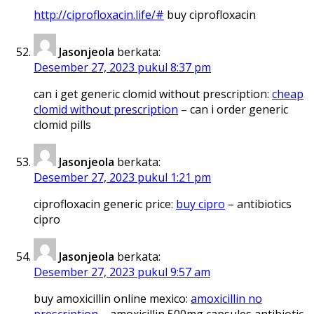
http://ciprofloxacin.life/#
buy ciprofloxacin
Jasonjeola
berkata:
Desember 27, 2023 pukul 8:37 pm
can i get generic clomid without prescription:
cheap
clomid without prescription
– can i order generic
clomid pills
Jasonjeola
berkata:
Desember 27, 2023 pukul 1:21 pm
ciprofloxacin generic price:
buy cipro
– antibiotics
cipro
Jasonjeola
berkata:
Desember 27, 2023 pukul 9:57 am
buy amoxicillin online mexico:
amoxicillin no
prescription
– amoxicillin 500mg capsules antibiotic