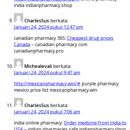
india indianpharmacy.shop
CharlesSus
berkata:
Januari 24, 2024 pukul 12:47 pm
canadian pharmacy 365:
Cheapest drug prices
Canada
– canadian pharmacy com
canadianpharmacy.pro
Michealevali
berkata:
Januari 24, 2024 pukul 9:47 am
http://mexicanpharmacy.win/#
purple pharmacy
mexico price list mexicanpharmacy.win
CharlesSus
berkata:
Januari 24, 2024 pukul 7:06 am
india online pharmacy:
Order medicine from India to
USA
– indian pharmacies safe indianpharmacy.shop