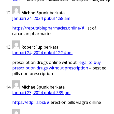
MichaelSpunk
berkata:
Januari 24, 2024 pukul 1:58 am
https://reputablepharmacies.online/#
list of
canadian pharmacies
RobertFup
berkata:
Januari 24, 2024 pukul 12:24 am
prescription drugs online without:
legal to buy
prescription drugs without prescription
– best ed
pills non prescription
MichaelSpunk
berkata:
Januari 23, 2024 pukul 7:39 pm
https://edpills.bid/#
erection pills viagra online