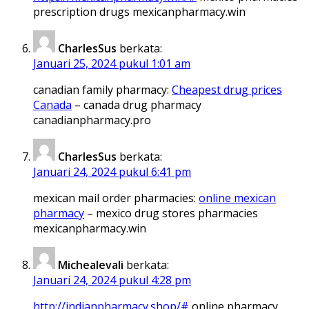
prescription drugs mexicanpharmacy.win
CharlesSus
berkata:
Januari 25, 2024 pukul 1:01 am
canadian family pharmacy:
Cheapest drug prices
Canada
– canada drug pharmacy
canadianpharmacy.pro
CharlesSus
berkata:
Januari 24, 2024 pukul 6:41 pm
mexican mail order pharmacies:
online mexican
pharmacy
– mexico drug stores pharmacies
mexicanpharmacy.win
Michealevali
berkata:
Januari 24, 2024 pukul 4:28 pm
http://indianpharmacy.shop/#
online pharmacy