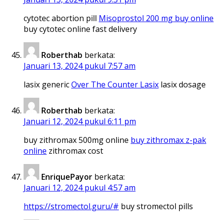
cytotec abortion pill
Misoprostol 200 mg buy online
buy cytotec online fast delivery
Roberthab
berkata:
Januari 13, 2024 pukul 7:57 am
lasix generic
Over The Counter Lasix
lasix dosage
Roberthab
berkata:
Januari 12, 2024 pukul 6:11 pm
buy zithromax 500mg online
buy zithromax z-pak
online
zithromax cost
EnriquePayor
berkata:
Januari 12, 2024 pukul 4:57 am
https://stromectol.guru/#
buy stromectol pills