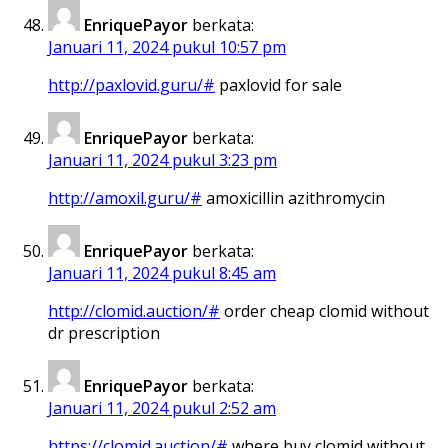
EnriquePayor
berkata:
Januari 11, 2024 pukul 10:57 pm
http://paxlovid.guru/#
paxlovid for sale
EnriquePayor
berkata:
Januari 11, 2024 pukul 3:23 pm
http://amoxil.guru/#
amoxicillin azithromycin
EnriquePayor
berkata:
Januari 11, 2024 pukul 8:45 am
http://clomid.auction/#
order cheap clomid without
dr prescription
EnriquePayor
berkata:
Januari 11, 2024 pukul 2:52 am
https://clomid.auction/#
where buy clomid without