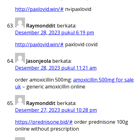
http://paxlovid.win/#
п»їpaxlovid
Raymonddit
berkata:
Desember 28, 2023 pukul 6:19 pm
http://paxlovid.win/#
paxlovid covid
Jasonjeola
berkata:
Desember 28, 2023 pukul 11:21 am
order amoxicillin 500mg:
amoxicillin 500mg for sale
uk
– generic amoxicillin online
Raymonddit
berkata:
Desember 27, 2023 pukul 10:28 pm
https://prednisone.bid/#
order prednisone 100g
online without prescription