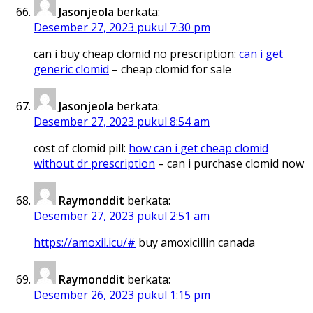
Jasonjeola
berkata:
Desember 27, 2023 pukul 7:30 pm
can i buy cheap clomid no prescription:
can i get
generic clomid
– cheap clomid for sale
Jasonjeola
berkata:
Desember 27, 2023 pukul 8:54 am
cost of clomid pill:
how can i get cheap clomid
without dr prescription
– can i purchase clomid now
Raymonddit
berkata:
Desember 27, 2023 pukul 2:51 am
https://amoxil.icu/#
buy amoxicillin canada
Raymonddit
berkata:
Desember 26, 2023 pukul 1:15 pm