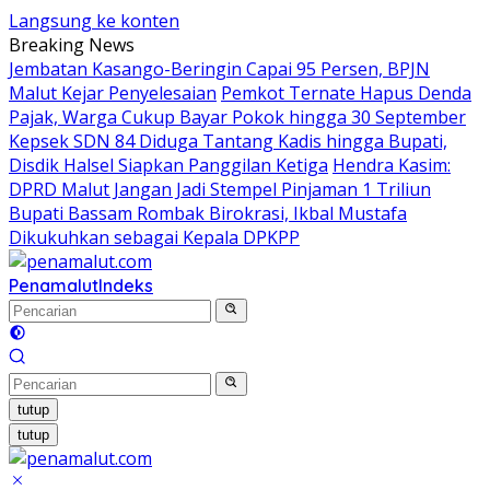
Langsung ke konten
Breaking News
Jembatan Kasango-Beringin Capai 95 Persen, BPJN
Malut Kejar Penyelesaian
Pemkot Ternate Hapus Denda
Pajak, Warga Cukup Bayar Pokok hingga 30 September
Kepsek SDN 84 Diduga Tantang Kadis hingga Bupati,
Disdik Halsel Siapkan Panggilan Ketiga
Hendra Kasim:
DPRD Malut Jangan Jadi Stempel Pinjaman 1 Triliun
Bupati Bassam Rombak Birokrasi, Ikbal Mustafa
Dikukuhkan sebagai Kepala DPKPP
Penamalut
Indeks
tutup
tutup