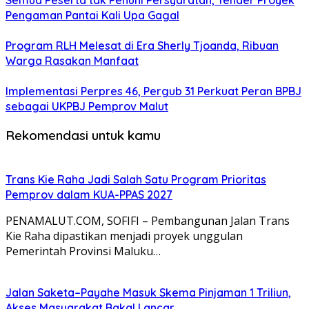
Semua Peserta tak Penuhi Persyaratan, Tender Proyek
Pengaman Pantai Kali Upa Gagal
Program RLH Melesat di Era Sherly Tjoanda, Ribuan
Warga Rasakan Manfaat
Implementasi Perpres 46, Pergub 31 Perkuat Peran BPBJ
sebagai UKPBJ Pemprov Malut
Rekomendasi untuk kamu
Trans Kie Raha Jadi Salah Satu Program Prioritas
Pemprov dalam KUA-PPAS 2027
PENAMALUT.COM, SOFIFI – Pembangunan Jalan Trans
Kie Raha dipastikan menjadi proyek unggulan
Pemerintah Provinsi Maluku…
Jalan Saketa–Payahe Masuk Skema Pinjaman 1 Triliun,
Akses Masyarakat Bakal Lancar