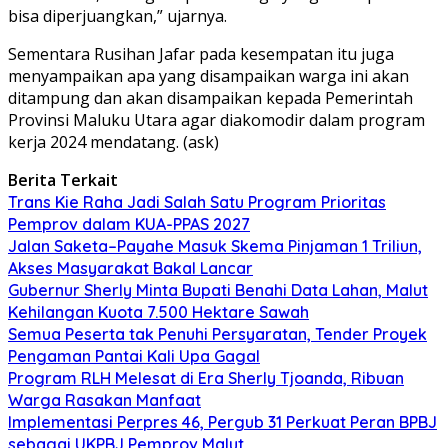
bisa diperjuangkan,” ujarnya.
Sementara Rusihan Jafar pada kesempatan itu juga
menyampaikan apa yang disampaikan warga ini akan
ditampung dan akan disampaikan kepada Pemerintah
Provinsi Maluku Utara agar diakomodir dalam program
kerja 2024 mendatang. (ask)
Berita Terkait
Trans Kie Raha Jadi Salah Satu Program Prioritas
Pemprov dalam KUA-PPAS 2027
Jalan Saketa–Payahe Masuk Skema Pinjaman 1 Triliun,
Akses Masyarakat Bakal Lancar
Gubernur Sherly Minta Bupati Benahi Data Lahan, Malut
Kehilangan Kuota 7.500 Hektare Sawah
Semua Peserta tak Penuhi Persyaratan, Tender Proyek
Pengaman Pantai Kali Upa Gagal
Program RLH Melesat di Era Sherly Tjoanda, Ribuan
Warga Rasakan Manfaat
Implementasi Perpres 46, Pergub 31 Perkuat Peran BPBJ
sebagai UKPBJ Pemprov Malut