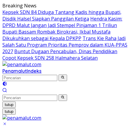
Langsung
Breaking News
ke
Kepsek SDN 84 Diduga Tantang Kadis hingga Bupati,
konten
Disdik Halsel Siapkan Panggilan Ketiga
Hendra Kasim:
DPRD Malut Jangan Jadi Stempel Pinjaman 1 Triliun
Bupati Bassam Rombak Birokrasi, Ikbal Mustafa
Dikukuhkan sebagai Kepala DPKPP
Trans Kie Raha Jadi
Salah Satu Program Prioritas Pemprov dalam KUA-PPAS
2027
Buntut Dugaan Pencabulan, Dinas Pendidikan
Copot Kepsek SDN 258 Halmahera Selatan
Penamalut
Indeks
tutup
tutup