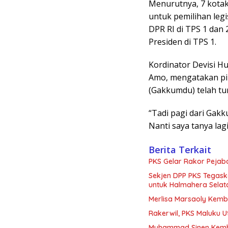
Menurutnya, 7 kotak
untuk pemilihan leg
DPR RI di TPS 1 dan 
Presiden di TPS 1.
Kordinator Devisi H
Amo, mengatakan pi
(Gakkumdu) telah tur
“Tadi pagi dari Gakk
Nanti saya tanya lag
Berita Terkait
PKS Gelar Rakor Pejaba
Sekjen DPP PKS Tegas
untuk Halmahera Selat
Merlisa Marsaoly Kemba
Rakerwil, PKS Maluku 
Muhammad Sinen Kemba