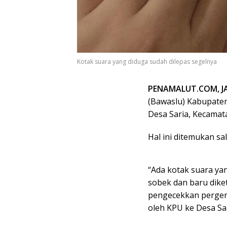
Kotak suara yang diduga sudah dilepas segelnya
PENAMALUT.COM, J
(Bawaslu) Kabupate
Desa Saria, Kecamata
Hal ini ditemukan s
“Ada kotak suara ya
sobek dan baru dike
pengecekkan pergera
oleh KPU ke Desa Sari