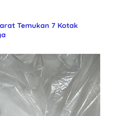
arat Temukan 7 Kotak
nya