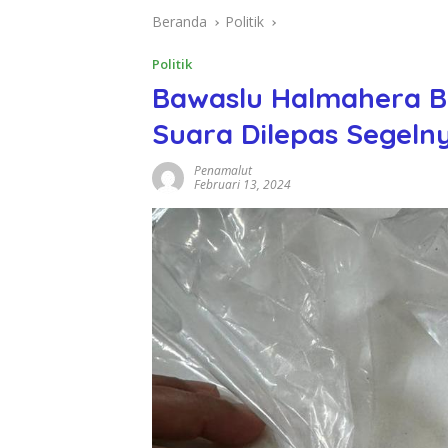
Beranda
Politik
Politik
Bawaslu Halmahera B
Suara Dilepas Segel
Penamalut
Februari 13, 2024