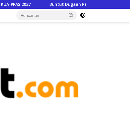
Buntut Dugaan Pencabulan, Dinas Pendidikan Copot Kepsek SD
tutup