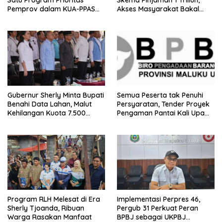
Satu Program Prioritas
Skema Pinjaman 1 Triliun,
Pemprov dalam KUA-PPAS
Akses Masyarakat Bakal
2027
Lancar
Gubernur Sherly Minta Bupati
Semua Peserta tak Penuhi
Benahi Data Lahan, Malut
Persyaratan, Tender Proyek
Kehilangan Kuota 7.500
Pengaman Pantai Kali Upa
Hektare Sawah
Gagal
Program RLH Melesat di Era
Implementasi Perpres 46,
Sherly Tjoanda, Ribuan
Pergub 31 Perkuat Peran
Warga Rasakan Manfaat
BPBJ sebagai UKPBJ