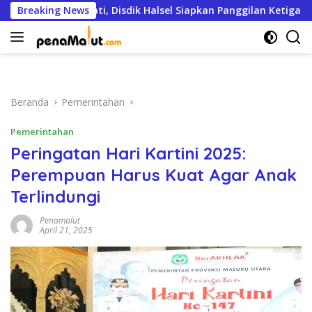
Langsung
hingga Bupati, Disdik Halsel Siapkan Panggilan Ketiga
Breaking News
ke
konten
Beranda
Pemerintahan
Pemerintahan
Peringatan Hari Kartini 2025:
Perempuan Harus Kuat Agar Anak
Terlindungi
Penamalut
April 21, 2025