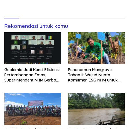
Tingkatkan Ketahanan
Lingkungan
Rekomendasi untuk kamu
Geokimia Jadi Kunci Efisiensi
Penanaman Mangrove
Pertambangan Emas,
Tahap II: Wujud Nyata
Superintendent NHM Berbagi
Komitmen ESG NHM untuk
Wawasan di Webinar MGEI-
Lingkungan dan Masyarakat
SC UNG