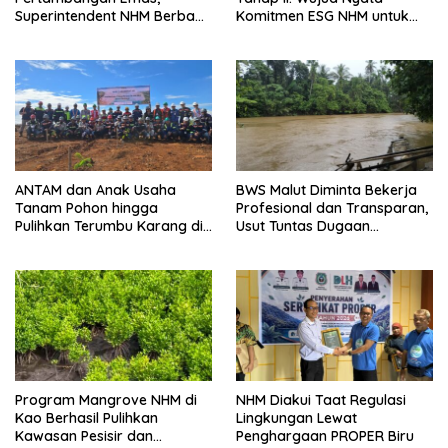
Superintendent NHM Berbagi
Komitmen ESG NHM untuk
Wawasan di Webinar MGEI-
Lingkungan dan Masyarakat
SC UNG
ANTAM dan Anak Usaha
BWS Malut Diminta Bekerja
Tanam Pohon hingga
Profesional dan Transparan,
Pulihkan Terumbu Karang di
Usut Tuntas Dugaan
Haltim
Pengalihan Sungai Kobe
Program Mangrove NHM di
NHM Diakui Taat Regulasi
Kao Berhasil Pulihkan
Lingkungan Lewat
Kawasan Pesisir dan
Penghargaan PROPER Biru