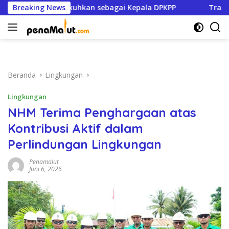
Langsung
ustafa Dikukuhkan sebagai Kepala DPKPP
Breaking News
Trans Kie Rah
ke
konten
Beranda
Lingkungan
Lingkungan
NHM Terima Penghargaan atas
Kontribusi Aktif dalam
Perlindungan Lingkungan
Penamalut
Juni 6, 2026