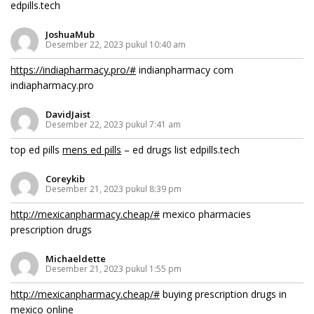
edpills.tech
JoshuaMub
Desember 22, 2023 pukul 10:40 am
https://indiapharmacy.pro/#
indianpharmacy com
indiapharmacy.pro
DavidJaist
Desember 22, 2023 pukul 7:41 am
top ed pills
mens ed pills
– ed drugs list edpills.tech
Coreykib
Desember 21, 2023 pukul 8:39 pm
http://mexicanpharmacy.cheap/#
mexico pharmacies
prescription drugs
Michaeldette
Desember 21, 2023 pukul 1:55 pm
http://mexicanpharmacy.cheap/#
buying prescription drugs in
mexico online