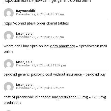
http://clomid.site/#
how can i get generic clomid online
Raymonddit
Desember 29, 2023 pukul 3:33 am
https://clomid.site/#
order clomid tablets
Jasonjeola
Desember 29, 2023 pukul 2:27 am
where can i buy cipro online:
cipro pharmacy
– ciprofloxacin mail
online
Jasonjeola
Desember 28, 2023 pukul 11:37 pm
paxlovid generic:
paxlovid cost without insurance
– paxlovid buy
Jasonjeola
Desember 28, 2023 pukul 8:25 pm
cost of prednisone in canada:
buy prednisone 50 mg
– 1250 mg
prednisone