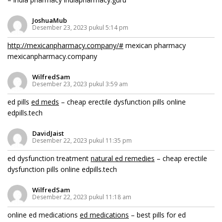
JoshuaMub
Desember 23, 2023 pukul 5:14 pm
http://mexicanpharmacy.company/#
mexican pharmacy
mexicanpharmacy.company
WilfredSam
Desember 23, 2023 pukul 3:59 am
ed pills
ed meds
– cheap erectile dysfunction pills online
edpills.tech
DavidJaist
Desember 22, 2023 pukul 11:35 pm
ed dysfunction treatment
natural ed remedies
– cheap erectile
dysfunction pills online edpills.tech
WilfredSam
Desember 22, 2023 pukul 11:18 am
online ed medications
ed medications
– best pills for ed