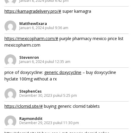
Januari 8, 2024 pukul 6:42 pm
https://kamagradelivery.pro/#
super kamagra
MatthewExara
Januari 6, 2024 pukul 9:36 am
https://mexicopharm.com/#
purple pharmacy mexico price list
mexicopharm.com
Stevenron
Januari 6, 2024 pukul 12:35 am
price of doxycycline:
generic doxycycline
– buy doxycycline
hyclate 100mg without a rx
StephenCes
Desember 30, 2023 pukul 5:25 pm
https://clomid.site/#
buying generic clomid tablets
Raymonddit
Desember 29, 2023 pukul 11:30 pm