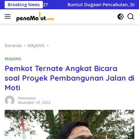
Langsung
2027
Breaking News
Buntut Dugaan Pencabulan, Dinas Pendidikan Cop
ke
konten
Beranda
MAJANG
MAJANG
Pemkot Ternate Angkat Bicara
soal Proyek Pembangunan Jalan di
Moti
Penamalut
November 30, 2022