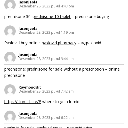
Jasonjeola
Desember 28, 2023 pukul 4:43 pm
prednisone 30:
prednisone 10 tablet
– prednisone buying
Jasonjeola
Desember 28, 2023 pukul 1:19 pm
Paxlovid buy online:
paxlovid pharmacy
– ï»¿paxlovid
Jasonjeola
Desember 28, 2023 pukul 9:44 am
prednisone:
prednisone for sale without a prescription
– online
prednisone
Raymonddit
Desember 28, 2023 pukul 7:42 am
https://clomid.site/#
where to get clomid
Jasonjeola
Desember 28, 2023 pukul 6:22 am
paxlovid for sale:
paxlovid covid
– paxlovid price