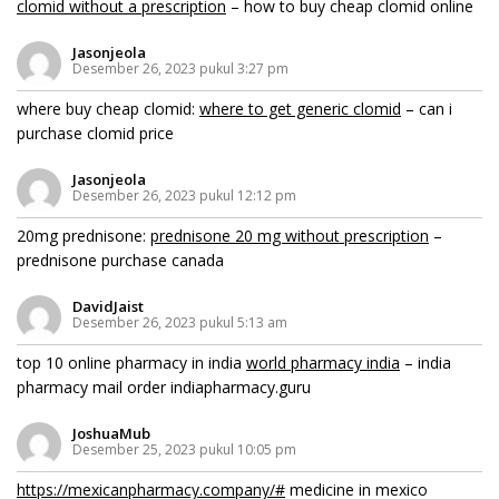
clomid without a prescription
– how to buy cheap clomid online
Jasonjeola
Desember 26, 2023 pukul 3:27 pm
where buy cheap clomid:
where to get generic clomid
– can i
purchase clomid price
Jasonjeola
Desember 26, 2023 pukul 12:12 pm
20mg prednisone:
prednisone 20 mg without prescription
–
prednisone purchase canada
DavidJaist
Desember 26, 2023 pukul 5:13 am
top 10 online pharmacy in india
world pharmacy india
– india
pharmacy mail order indiapharmacy.guru
JoshuaMub
Desember 25, 2023 pukul 10:05 pm
https://mexicanpharmacy.company/#
medicine in mexico