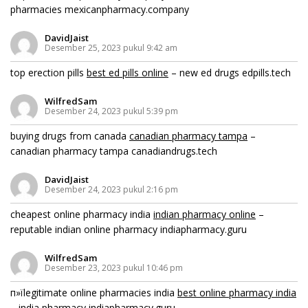
pharmacies mexicanpharmacy.company
DavidJaist
Desember 25, 2023 pukul 9:42 am
top erection pills
best ed pills online
– new ed drugs edpills.tech
WilfredSam
Desember 24, 2023 pukul 5:39 pm
buying drugs from canada
canadian pharmacy tampa
–
canadian pharmacy tampa canadiandrugs.tech
DavidJaist
Desember 24, 2023 pukul 2:16 pm
cheapest online pharmacy india
indian pharmacy online
–
reputable indian online pharmacy indiapharmacy.guru
WilfredSam
Desember 23, 2023 pukul 10:46 pm
п»їlegitimate online pharmacies india
best online pharmacy india
– india pharmacy indiapharmacy.guru