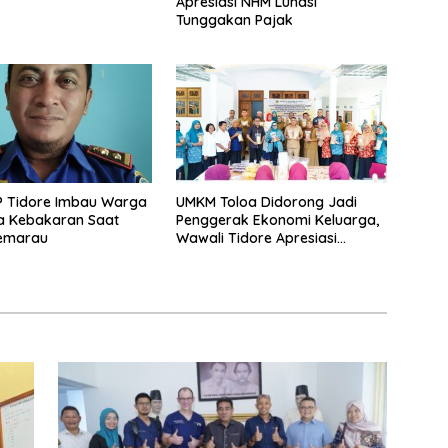
Apresiasi NHM Lunasi
Tunggakan Pajak
P Tidore Imbau Warga
UMKM Toloa Didorong Jadi
 Kebakaran Saat
Penggerak Ekonomi Keluarga,
emarau
Wawali Tidore Apresiasi
Pelatihan Keripik