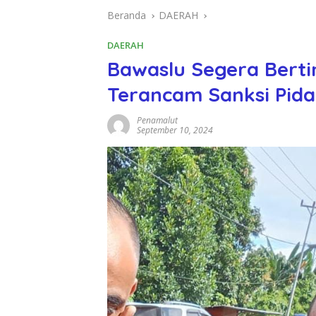
Beranda
DAERAH
DAERAH
Bawaslu Segera Bertin
Terancam Sanksi Pid
Penamalut
September 10, 2024