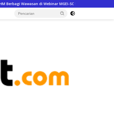
 di Webinar MGEI-SC UNG
Jalan Saketa–Payahe Masuk S
tutup