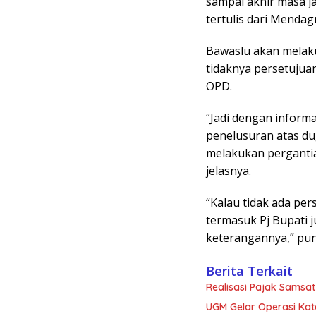
sampai akhir masa j
tertulis dari Mendagr
Bawaslu akan melak
tidaknya persetujuan
OPD.
“Jadi dengan informa
penelusuran atas du
melakukan perganti
jelasnya.
“Kalau tidak ada pers
termasuk Pj Bupati j
keterangannya,” pun
Berita Terkait
Realisasi Pajak Samsat
UGM Gelar Operasi Kata