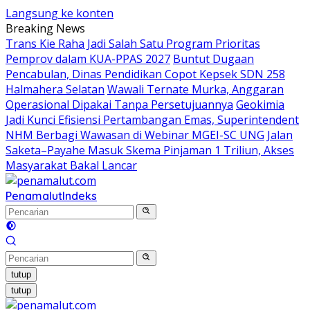
Langsung ke konten
Breaking News
Trans Kie Raha Jadi Salah Satu Program Prioritas
Pemprov dalam KUA-PPAS 2027
Buntut Dugaan
Pencabulan, Dinas Pendidikan Copot Kepsek SDN 258
Halmahera Selatan
Wawali Ternate Murka, Anggaran
Operasional Dipakai Tanpa Persetujuannya
Geokimia
Jadi Kunci Efisiensi Pertambangan Emas, Superintendent
NHM Berbagi Wawasan di Webinar MGEI-SC UNG
Jalan
Saketa–Payahe Masuk Skema Pinjaman 1 Triliun, Akses
Masyarakat Bakal Lancar
Penamalut
Indeks
tutup
tutup