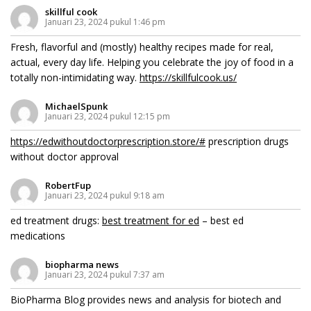
skillful cook
Januari 23, 2024 pukul 1:46 pm
Fresh, flavorful and (mostly) healthy recipes made for real,
actual, every day life. Helping you celebrate the joy of food in a
totally non-intimidating way.
https://skillfulcook.us/
MichaelSpunk
Januari 23, 2024 pukul 12:15 pm
https://edwithoutdoctorprescription.store/#
prescription drugs
without doctor approval
RobertFup
Januari 23, 2024 pukul 9:18 am
ed treatment drugs:
best treatment for ed
– best ed
medications
biopharma news
Januari 23, 2024 pukul 7:37 am
BioPharma Blog provides news and analysis for biotech and