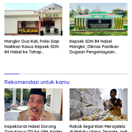
Mangkir Dua Kali, Polisi Siap
Kepsek SDN 84 Halsel
Naikkan Kasus Kepsek SDN
Mangkir, Diknas Pastikan
84 Halsel ke Tahap
Dugaan Penganiayaan
Penyidikan
Lansia Tak Berhenti
Rekomendasi untuk kamu
Inspektorat Halsel Dorong
Rokok Ilegal Kian Merajalela
Tiga Kasus DD ke APH, Kades
di Maluku Utara, Ternate Jadi