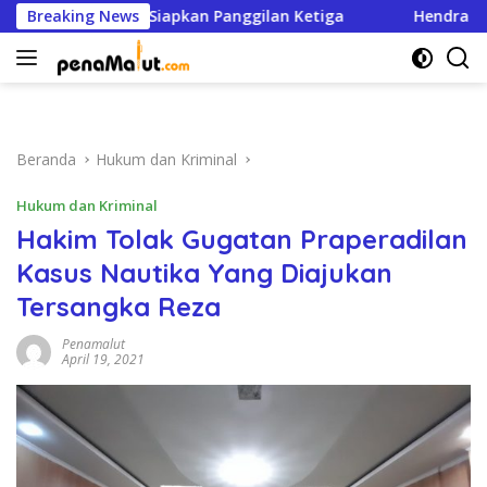
Langsung
el Siapkan Panggilan Ketiga
Breaking News
Hendra Kasim: DPRD Malut 
ke
konten
Beranda
Hukum dan Kriminal
Hukum dan Kriminal
Hakim Tolak Gugatan Praperadilan
Kasus Nautika Yang Diajukan
Tersangka Reza
Penamalut
April 19, 2021