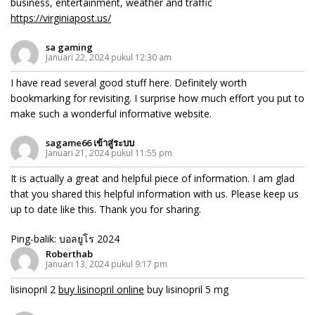
business, entertainment, weather and traffic
https://virginiapost.us/
sa gaming
Januari 22, 2024 pukul 12:30 am
I have read several good stuff here. Definitely worth
bookmarking for revisiting. I surprise how much effort you put to
make such a wonderful informative website.
sagame66 เข้าสู่ระบบ
Januari 21, 2024 pukul 11:55 pm
It is actually a great and helpful piece of information. I am glad
that you shared this helpful information with us. Please keep us
up to date like this. Thank you for sharing.
Ping-balik:
บอลยูโร 2024
Roberthab
Januari 13, 2024 pukul 9:17 pm
lisinopril 2
buy lisinopril online
buy lisinopril 5 mg