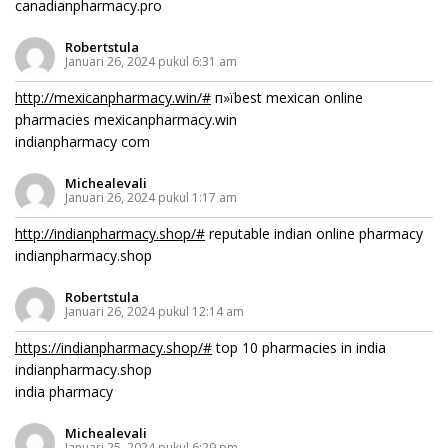
canadianpharmacy.pro
Robertstula
Januari 26, 2024 pukul 6:31 am
http://mexicanpharmacy.win/#
п»їbest mexican online
pharmacies mexicanpharmacy.win
indianpharmacy com
Michealevali
Januari 26, 2024 pukul 1:17 am
http://indianpharmacy.shop/#
reputable indian online pharmacy
indianpharmacy.shop
Robertstula
Januari 26, 2024 pukul 12:14 am
https://indianpharmacy.shop/#
top 10 pharmacies in india
indianpharmacy.shop
india pharmacy
Michealevali
Januari 25, 2024 pukul 6:29 pm