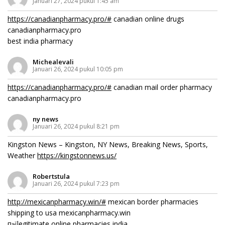
Januari 27, 2024 pukul 1:45 am
https://canadianpharmacy.pro/#
canadian online drugs
canadianpharmacy.pro
best india pharmacy
Michealevali
Januari 26, 2024 pukul 10:05 pm
https://canadianpharmacy.pro/#
canadian mail order pharmacy
canadianpharmacy.pro
ny news
Januari 26, 2024 pukul 8:21 pm
Kingston News – Kingston, NY News, Breaking News, Sports,
Weather
https://kingstonnews.us/
Robertstula
Januari 26, 2024 pukul 7:23 pm
http://mexicanpharmacy.win/#
mexican border pharmacies
shipping to usa mexicanpharmacy.win
п»їlegitimate online pharmacies india