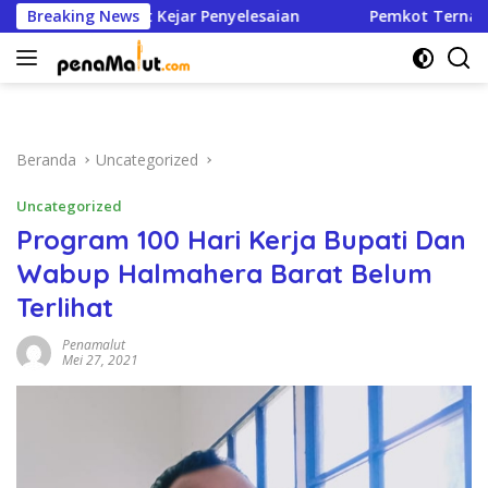
Langsung
N Malut Kejar Penyelesaian
Breaking News
Pemkot Ternate Hapus Den
ke
konten
Beranda
Uncategorized
Uncategorized
Program 100 Hari Kerja Bupati Dan
Wabup Halmahera Barat Belum
Terlihat
Penamalut
Mei 27, 2021