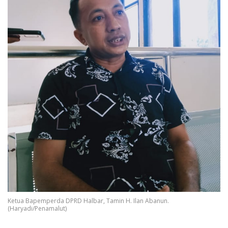
Ketua Bapemperda DPRD Halbar, Tamin H. Ilan Abanun.
(Haryadi/Penamalut)