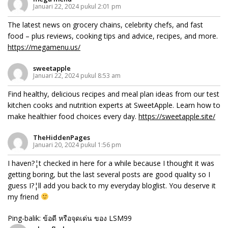
Januari 22, 2024 pukul 2:01 pm
The latest news on grocery chains, celebrity chefs, and fast
food – plus reviews, cooking tips and advice, recipes, and more.
https://megamenu.us/
sweetapple
Januari 22, 2024 pukul 8:53 am
Find healthy, delicious recipes and meal plan ideas from our test
kitchen cooks and nutrition experts at SweetApple. Learn how to
make healthier food choices every day.
https://sweetapple.site/
TheHiddenPages
Januari 20, 2024 pukul 1:56 pm
I haven?¦t checked in here for a while because I thought it was
getting boring, but the last several posts are good quality so I
guess I?¦ll add you back to my everyday bloglist. You deserve it
my friend
Ping-balik:
ข้อดี หรือจุดเด่น ของ LSM99