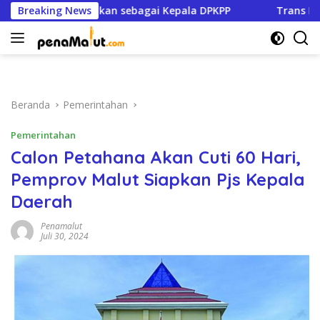
Langsung
tafa Dikukuhkan sebagai Kepala DPKPP
Breaking News
Trans Kie Raha 
ke
konten
Beranda
Pemerintahan
Pemerintahan
Calon Petahana Akan Cuti 60 Hari,
Pemprov Malut Siapkan Pjs Kepala
Daerah
Penamalut
Juli 30, 2024