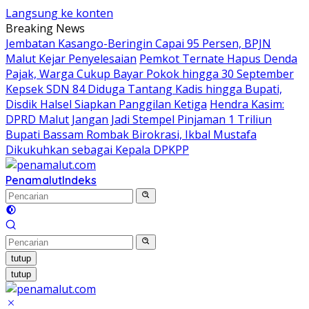
Langsung ke konten
Breaking News
Jembatan Kasango-Beringin Capai 95 Persen, BPJN
Malut Kejar Penyelesaian
Pemkot Ternate Hapus Denda
Pajak, Warga Cukup Bayar Pokok hingga 30 September
Kepsek SDN 84 Diduga Tantang Kadis hingga Bupati,
Disdik Halsel Siapkan Panggilan Ketiga
Hendra Kasim:
DPRD Malut Jangan Jadi Stempel Pinjaman 1 Triliun
Bupati Bassam Rombak Birokrasi, Ikbal Mustafa
Dikukuhkan sebagai Kepala DPKPP
Penamalut
Indeks
tutup
tutup