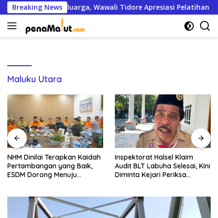
Langsung
k Ekonomi Keluarga, Wawali Tidore Apresiasi Pelatihan Keripi
Breaking News
ke
konten
Maluku Utara
NHM Dinilai Terapkan Kaidah
Inspektorat Halsel Klaim
Pertambangan yang Baik,
Audit BLT Labuha Selesai, Kini
ESDM Dorong Menuju
Diminta Kejari Periksa
PROPER Hijau
Seluruh APBDes