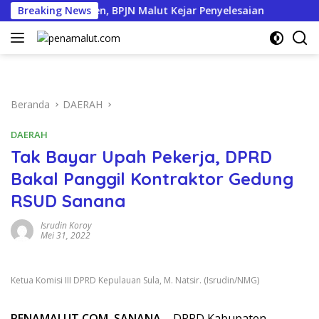
Langsung
 Capai 95 Persen, BPJN Malut Kejar Penyelesaian
Breaking News
Pemko
ke
konten
Beranda
DAERAH
DAERAH
Tak Bayar Upah Pekerja, DPRD
Bakal Panggil Kontraktor Gedung
RSUD Sanana
Isrudin Koroy
Mei 31, 2022
Ketua Komisi III DPRD Kepulauan Sula, M. Natsir. (Isrudin/NMG)
PENAMALUT.COM, SANANA
– DPRD Kabupaten