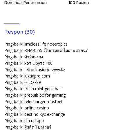
Dominasi Penerimaan
100 Pasien
Respon (30)
Ping-balik:
limitless life nootropics
Ping-balik:
KHAB555 เว็บตรงแท้ ไม่ผ่านเอเย่นต์
Ping-balik:
ทัวร์ฮ่องกง
Ping-balik:
хот фрутс 100
Ping-balik:
jettoncasinootzyvy.kz
Ping-balik:
luxtidpro.com
Ping-balik:
HILO789
Ping-balik:
fresh mint geek bar
Ping-balik:
prebuilt pc for gaming
Ping-balik:
télécharger mostbet
Ping-balik:
online casino
Ping-balik:
best no kyc exchange
Ping-balik:
pin up app
Ping-balik:
ผู้ผลิต โบลเวอร์