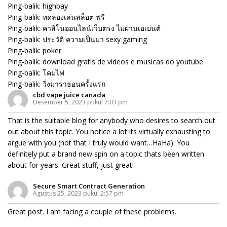
Ping-balik:
highbay
Ping-balik:
ทดลองเล่นสล็อต ฟรี
Ping-balik:
คาสิโนออนไลน์เว็บตรง ไม่ผ่านเอเย่นต์
Ping-balik:
ประวัติ ความเป็นมา sexy gaming
Ping-balik:
poker
Ping-balik:
download gratis de videos e musicas do youtube
Ping-balik:
โคมไฟ
Ping-balik:
วิ่งมาราธอนครั้งแรก
cbd vape juice canada
Desember 5, 2023 pukul 7:03 pm
That is the suitable blog for anybody who desires to search out
out about this topic. You notice a lot its virtually exhausting to
argue with you (not that I truly would want…HaHa). You
definitely put a brand new spin on a topic thats been written
about for years. Great stuff, just great!
Secure Smart Contract Generation
Agustus 25, 2023 pukul 2:57 pm
Great post. I am facing a couple of these problems.