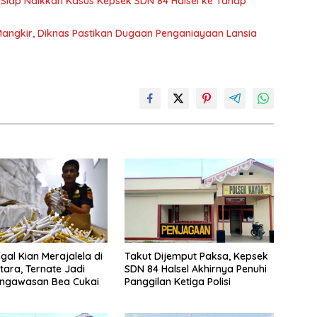
si Siap Naikkan Kasus Kepsek SDN 84 Halsel ke Tahap
Mangkir, Diknas Pastikan Dugaan Penganiayaan Lansia
gal Kian Merajalela di
Takut Dijemput Paksa, Kepsek
tara, Ternate Jadi
SDN 84 Halsel Akhirnya Penuhi
engawasan Bea Cukai
Panggilan Ketiga Polisi