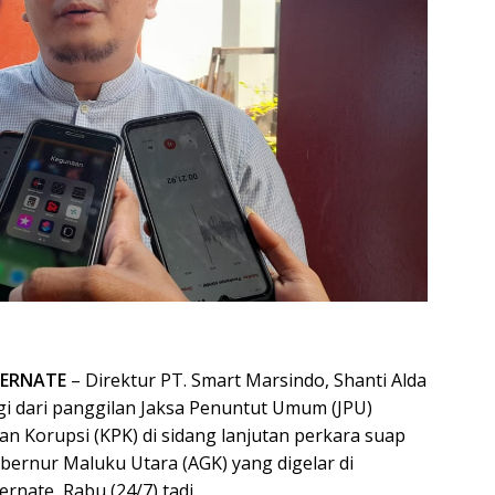
TERNATE
– Direktur PT. Smart Marsindo, Shanti Alda
agi dari panggilan Jaksa Penuntut Umum (JPU)
n Korupsi (KPK) di sidang lanjutan perkara suap
ernur Maluku Utara (AGK) yang digelar di
rnate, Rabu (24/7) tadi.