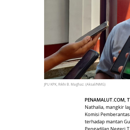
JPU KPK, Rikhi B. Maghaz. (Aksal/NMG)
PENAMALUT.COM, 
Nathalia, mangkir l
Komisi Pemberantasa
terhadap mantan Gub
Pengadilan Negeri Te