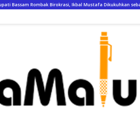
rokrasi, Ikbal Mustafa Dikukuhkan sebagai Kepala DPKPP