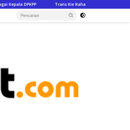
Trans Kie Raha Jadi Salah Satu Program Prioritas Pemprov
tutup