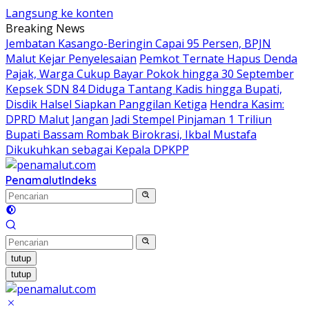
Langsung ke konten
Breaking News
Jembatan Kasango-Beringin Capai 95 Persen, BPJN
Malut Kejar Penyelesaian
Pemkot Ternate Hapus Denda
Pajak, Warga Cukup Bayar Pokok hingga 30 September
Kepsek SDN 84 Diduga Tantang Kadis hingga Bupati,
Disdik Halsel Siapkan Panggilan Ketiga
Hendra Kasim:
DPRD Malut Jangan Jadi Stempel Pinjaman 1 Triliun
Bupati Bassam Rombak Birokrasi, Ikbal Mustafa
Dikukuhkan sebagai Kepala DPKPP
Penamalut
Indeks
tutup
tutup