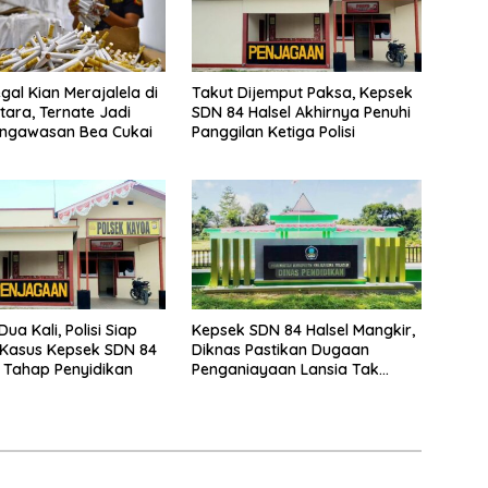
gal Kian Merajalela di
Takut Dijemput Paksa, Kepsek
tara, Ternate Jadi
SDN 84 Halsel Akhirnya Penuhi
engawasan Bea Cukai
Panggilan Ketiga Polisi
ua Kali, Polisi Siap
Kepsek SDN 84 Halsel Mangkir,
 Kasus Kepsek SDN 84
Diknas Pastikan Dugaan
e Tahap Penyidikan
Penganiayaan Lansia Tak
Berhenti