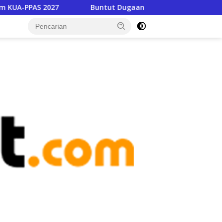
Buntut Dugaan Pencabulan, Dinas Pendidikan Copot Kepsek
tutup