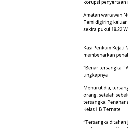
korupsi penyertaan 
Amatan wartawan Nu
Temi digiring kelua
sekira pukul 18.22 WI
Kasi Penkum Kejati M
membenarkan penah
“Benar tersangka TW 
ungkapnya.
Menurut dia, tersan
orang, setelah sebe
tersangka. Penahanan
Kelas IIB Ternate.
“Tersangka ditahan 